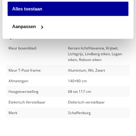
Offerte aanvragen
Alles toestaan
Op verlanglijstje
Aanpassen
Specificaties
Kleur bovenblad:
Kersen licht/Havanna, Krijtwit,
Lichtgrijs, Lindberg eiken, Logan
eiken, Robson eiken
Kleur T-Poot frame:
Aluminium, Wit, Zwart
Afmetingen
140×80 cm
Hoogteverstelling
68 tot 117 cm
Elektrisch Verstelbaar
Elektrisch verstelbaar
Merk
Schaffenburg