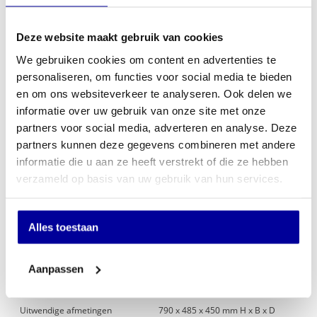
Kleur Antraciet
Uitwendige maten 790 x 485 x 450 mm H x B x D
Inwendige maten 607 x 346 x 301 mm H x B x D
Deze website maakt gebruik van cookies
Uitwendige dieptemaat is exclusief 20 mm voor beslag en scharnieren
Verankering bodem (1x)
We gebruiken cookies om content en advertenties te
Verankeringsmateriaal meegeleverd
personaliseren, om functies voor social media te bieden
Gewicht 103 kg
en om ons websiteverkeer te analyseren. Ook delen we
informatie over uw gebruik van onze site met onze
partners voor social media, adverteren en analyse. Deze
Specificaties
partners kunnen deze gegevens combineren met andere
informatie die u aan ze heeft verstrekt of die ze hebben
Gewicht
103 kg
verzameld op basis van uw gebruik van hun services.
Kleur
Antracietgrijs (RAL 7016)
Slot
Elektronisch cijferslot
Alles toestaan
Brandwerendheid
LSF60P 60 minuten
Merk
Salvus
Aanpassen
Verankering
Bodem
Uitwendige afmetingen
790 x 485 x 450 mm H x B x D