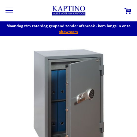
Maandag t/m zaterdag geopend zonder afspraak - kom langs in onze
showroom