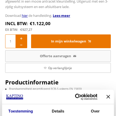
afgewerkt in een mooie antraciet kleurstelling. Uitgerust met een 3-
zijdig sluitsysteem en een afsluitbare lade.
Download
hier
de handleiding.
Lees meer
INCL BTW:
€
1.122,00
EX BTW:
€
927,27
In mijn winkelwagen
Offerte aanvragen
Op verlanglijstje
Productinformatie
Brandwerendheid gecertificeerd ECB-S volgens EN 15659
Brandwering 60 minuten volgens LFS 60P
Biedt bescherming tegen inbraak.
Elektronisch slot
2 - zijdig sluitingsysteem
Opberglade afsluitbaar
Toestemming
Details
Over
Legbord 1x