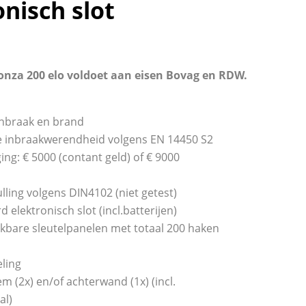
onisch slot
Monza 200 elo voldoet aan eisen Bovag en RDW.
nbraak en brand
de inbraakwerendheid volgens EN 14450 S2
ing: € 5000 (contant geld) of € 9000
ling volgens DIN4102 (niet getest)
d elektronisch slot (incl.batterijen)
ekbare sleutelpanelen met totaal 200 haken
eling
m (2x) en/of achterwand (1x) (incl.
al)