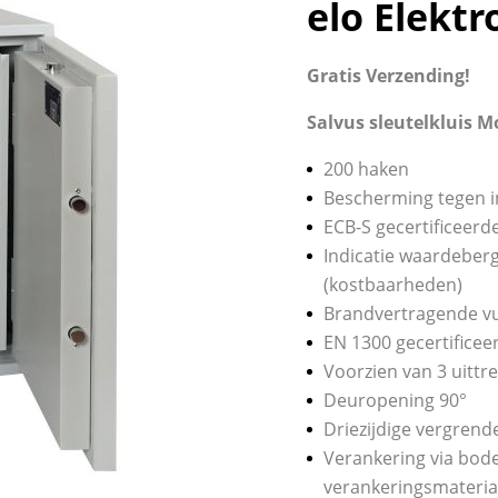
elo Elektr
Gratis Verzending!
Salvus sleutelkluis 
200 haken
Bescherming tegen i
ECB-S gecertificeer
Indicatie waardeberg
(kostbaarheden)
Brandvertragende vul
EN 1300 gecertificeer
Voorzien van 3 uittr
Deuropening 90°
Driezijdige vergrend
Verankering via bode
verankeringsmateria