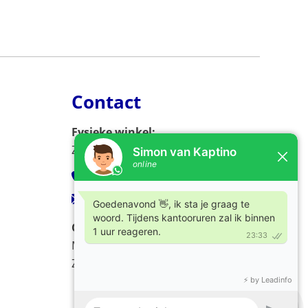
Contact
Fysieke winkel:
Zijlweg 53, 2013 DC Haarlem
023-5326966
verkoop@kaptino.nl
Openingstijden:
Ma - Vr / 09.00 - 17.00
Za / 10.00 - 17.00