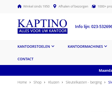
Winkel sinds 1950
Afhalen of bezorgen
1000+ pro
Info lijn: 023-53269
KANTOORSTOELEN
KANTOORMACHINES
CONTACT
Maandag
Home
Shop
Kluizen
Sleutelkasten - berging
Sl