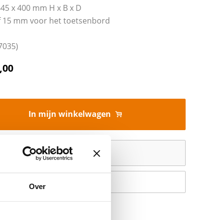
445 x 400 mm H x B x D
f 15 mm voor het toetsenbord
 7035)
,00
In mijn winkelwagen
Offerte aanvragen
Op verlanglijstje
Over