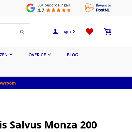
30+
beoordelingen
4.7
Login
IZEN
OVERIGE
BLOG
owroom
uis Salvus Monza 200