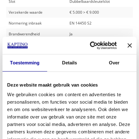
Slot
Dubbelbaardsleutelslot
Verzekerde waarde
€ 5.000 > € 9.000
Normering inbraak
EN 14450 S2
Brandwerendheid
Ja
Merk
Salvus
Verankering
Bodem en achterwand
Toestemming
Details
Over
Gewicht
0 > 50 KG
Uitwendige afmetingen
600 x 445 x 400 mm H x B x D
Deze website maakt gebruik van cookies
Model
Salvus Monza 3
We gebruiken cookies om content en advertenties te
Inwendige afmetingen
520 x 365 x 296 mm H x B x D
personaliseren, om functies voor social media te bieden
en om ons websiteverkeer te analyseren. Ook delen we
RDW kluizen
RDW kluizen
informatie over uw gebruik van onze site met onze
partners voor social media, adverteren en analyse. Deze
partners kunnen deze gegevens combineren met andere
Andere kochten ook: