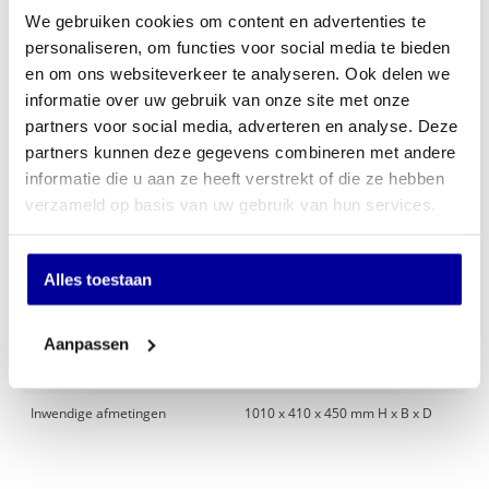
We gebruiken cookies om content en advertenties te
personaliseren, om functies voor social media te bieden
Specificaties
en om ons websiteverkeer te analyseren. Ook delen we
informatie over uw gebruik van onze site met onze
Gewicht
110 kg
partners voor social media, adverteren en analyse. Deze
Extra sleutelpaneel (100 haken):
Ja, Nee
partners kunnen deze gegevens combineren met andere
informatie die u aan ze heeft verstrekt of die ze hebben
Slot
Elektronisch cijferslot
verzameld op basis van uw gebruik van hun services.
Brandwerendheid
DIN 4102
Merk
Salvus
Alles toestaan
Verankering
Bodem
Uitwendige afmetingen
1110 x 500 x 550 mm H x B x D
Aanpassen
Model
Salvus Garagesafe elo
Inwendige afmetingen
1010 x 410 x 450 mm H x B x D