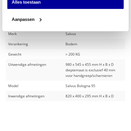
Alles toestaan
Verzekerde waarde
€ 10.000 > € 20.000
Normering inbraak
Grade I EN 1143-1
Aanpassen
Brandwerendheid
LSF60P 60 minuten
Merk
Salvus
Verankering
Bodem
Gewicht
> 200 KG
Uitwendige afmetingen
980 x 545 x 455 mm H x B x D
dieptemaat is exclusief 40 mm
voor handgreep/scharnieren
Model
Salvus Bologna 95
Inwendige afmetingen
820 x 400 x 295 mm H x B x D