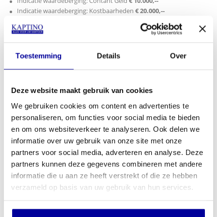
Indicatie waardeberging: Contant Geld
€ 10.000,--
Indicatie waardeberging: Kostbaarheden
€ 20.000,--
Brandwerendheid gecertificeerd volgens LFS 60P
Geïntegreerde anti-boor en snijbranderbescherming
Kleur: grijs
Gewicht 205 kg
Toestemming
Details
Over
Uitwendige maten 980 x 545 x 455 mm H x B x D dieptemaat is
exclusief 40 mm voor handgreep/scharnieren
Inwendige maten 820 x 400 x 295 mm H x B x D
Deze website maakt gebruik van cookies
Verankering via bodem (1x)
Incl. verankeringsmateriaal
We gebruiken cookies om content en advertenties te
personaliseren, om functies voor social media te bieden
en om ons websiteverkeer te analyseren. Ook delen we
informatie over uw gebruik van onze site met onze
Specificaties
partners voor social media, adverteren en analyse. Deze
partners kunnen deze gegevens combineren met andere
Gewicht
205 kg
informatie die u aan ze heeft verstrekt of die ze hebben
verzameld op basis van uw gebruik van hun services.
Kleur
Antracietgrijs (RAL 7016)
Slot
Dubbelbaardsleutelslot