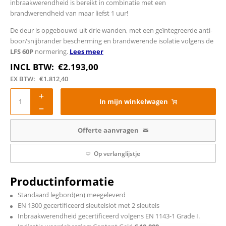
inbraakwerendheid is bereikt in combinatie met een
brandwerendheid van maar liefst 1 uur!
De deur is opgebouwd uit drie wanden, met een geïntegreerde anti-
boor/snijbrander bescherming en brandwerende isolatie volgens de
LFS 60P
normering.
Lees meer
INCL BTW:
€
2.193,00
EX BTW:
€
1.812,40
In mijn winkelwagen
Offerte aanvragen
Op verlanglijstje
Productinformatie
Standaard legbord(en) meegeleverd
EN 1300 gecertificeerd sleutelslot met 2 sleutels
Inbraakwerendheid gecertificeerd volgens EN 1143-1 Grade I.