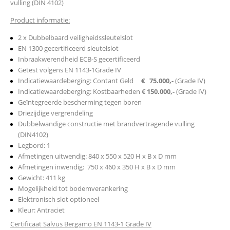
vulling (DIN 4102)
Product informatie:
2 x Dubbelbaard veiligheidssleutelslot
EN 1300 gecertificeerd sleutelslot
Inbraakwerendheid ECB-S gecertificeerd
Getest volgens EN 1143-1Grade IV
Indicatiewaardeberging: Contant Geld
€ 75.000,-
(Grade IV)
Indicatiewaardeberging: Kostbaarheden
€ 150.000,-
(Grade IV)
Geïntegreerde bescherming tegen boren
Driezijdige vergrendeling
Dubbelwandige constructie met brandvertragende vulling
(DIN4102)
Legbord: 1
Afmetingen uitwendig: 840 x 550 x 520 H x B x D mm
Afmetingen inwendig: 750 x 460 x 350 H x B x D mm
Gewicht: 411 kg
Mogelijkheid tot bodemverankering
Elektronisch slot optioneel
Kleur: Antraciet
Certificaat Salvus Bergamo EN 1143-1 Grade IV