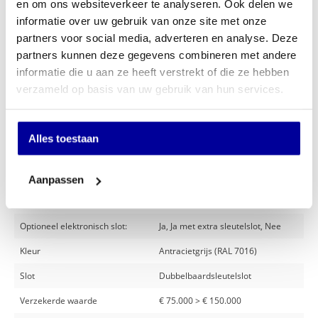
en om ons websiteverkeer te analyseren. Ook delen we
Standaard vindt levering onuitgepakt plaats op de begane grond, net achter de
informatie over uw gebruik van onze site met onze
eerste sluiting zonder enig verticaal transport op of bij het afleveradres. Wanneer
de levering niet op deze wijze kan geschieden in verband met de maatvoering van
partners voor social media, adverteren en analyse. Deze
de toegangsdeur tot het afleveradres, geschiedt de levering voor de eerste sluiting.
partners kunnen deze gegevens combineren met andere
De toegangsweg naar de eerste sluiting van het afleveradres dient, in verband met
de toegankelijkheid per pallettruck, verhard en vlak te zijn.
informatie die u aan ze heeft verstrekt of die ze hebben
verzameld op basis van uw gebruik van hun services.
Wanneer u de kluis geplaatst of verankerd* wilt hebben, kunnen wij dit tegen een
aantrekkelijke meerprijs voor u verzorgen.
(Op de begane grond of op een etage die per lift bereikbaar is.)
Alles toestaan
Specificaties
Aanpassen
Gewicht
411 kg
Optioneel elektronisch slot:
Ja, Ja met extra sleutelslot, Nee
Kleur
Antracietgrijs (RAL 7016)
Slot
Dubbelbaardsleutelslot
Verzekerde waarde
€ 75.000 > € 150.000