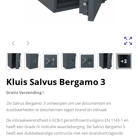
+3
Kluis Salvus Bergamo 3
Gratis Verzending !
De Salvus Bergamo 3 ontworpen om uw documenten en
kostbaarheden te beschermen tegen brand en inbraak.
De inbraakwerendheid is ECB-S gecertificeerd volgens EN 1143-1 en
heeft een Grade IV indicatie waardeberging. De Salvus Bergamo 3
heeft een dubbelwandige contructie met een brandvertragende