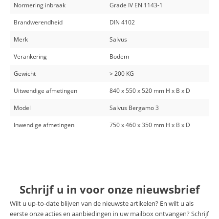
Normering inbraak
Grade IV EN 1143-1
Brandwerendheid
DIN 4102
Merk
Salvus
Verankering
Bodem
Gewicht
> 200 KG
Uitwendige afmetingen
840 x 550 x 520 mm H x B x D
Model
Salvus Bergamo 3
Inwendige afmetingen
750 x 460 x 350 mm H x B x D
Schrijf u in voor onze nieuwsbrief
Wilt u up-to-date blijven van de nieuwste artikelen? En wilt u als
eerste onze acties en aanbiedingen in uw mailbox ontvangen? Schrijf