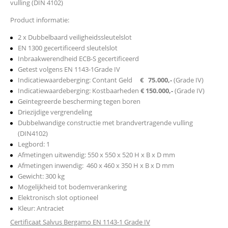
vulling (DIN 4102)
Product informatie:
2 x Dubbelbaard veiligheidssleutelslot
EN 1300 gecertificeerd sleutelslot
Inbraakwerendheid ECB-S gecertificeerd
Getest volgens EN 1143-1Grade IV
Indicatiewaardeberging: Contant Geld
€ 75.000,-
(Grade IV)
Indicatiewaardeberging: Kostbaarheden
€ 150.000,-
(Grade IV)
Geïntegreerde bescherming tegen boren
Driezijdige vergrendeling
Dubbelwandige constructie met brandvertragende vulling
(DIN4102)
Legbord: 1
Afmetingen uitwendig: 550 x 550 x 520 H x B x D mm
Afmetingen inwendig: 460 x 460 x 350 H x B x D mm
Gewicht: 300 kg
Mogelijkheid tot bodemverankering
Elektronisch slot optioneel
Kleur: Antraciet
Certificaat Salvus Bergamo EN 1143-1 Grade IV