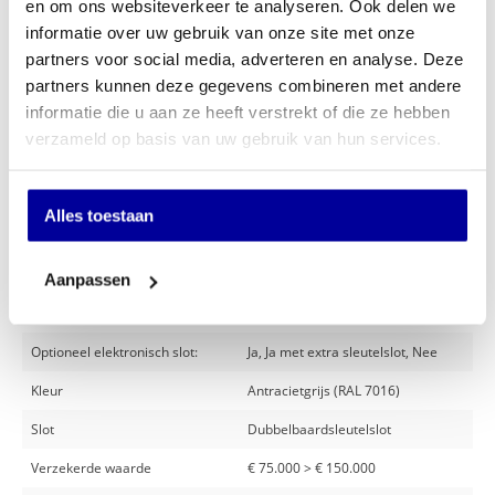
en om ons websiteverkeer te analyseren. Ook delen we
Standaard vindt levering onuitgepakt plaats op de begane grond, net achter de
informatie over uw gebruik van onze site met onze
eerste sluiting zonder enig verticaal transport op of bij het afleveradres. Wanneer
de levering niet op deze wijze kan geschieden in verband met de maatvoering van
partners voor social media, adverteren en analyse. Deze
de toegangsdeur tot het afleveradres, geschiedt de levering voor de eerste sluiting.
partners kunnen deze gegevens combineren met andere
De toegangsweg naar de eerste sluiting van het afleveradres dient, in verband met
de toegankelijkheid per pallettruck, verhard en vlak te zijn.
informatie die u aan ze heeft verstrekt of die ze hebben
verzameld op basis van uw gebruik van hun services.
Wanneer u de kluis geplaatst of verankerd* wilt hebben, kunnen wij dit tegen een
aantrekkelijke meerprijs voor u verzorgen.
(Op de begane grond of op een etage die per lift bereikbaar is.)
Alles toestaan
Specificaties
Aanpassen
Gewicht
300 kg
Optioneel elektronisch slot:
Ja, Ja met extra sleutelslot, Nee
Kleur
Antracietgrijs (RAL 7016)
Slot
Dubbelbaardsleutelslot
Verzekerde waarde
€ 75.000 > € 150.000