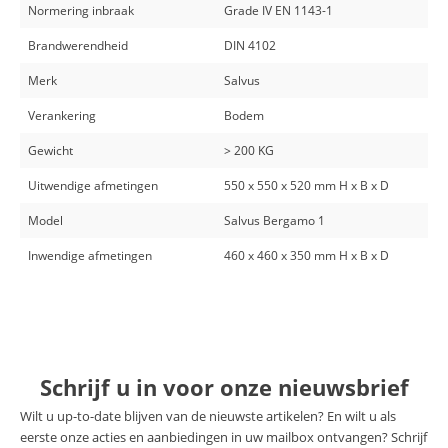
Normering inbraak
Grade IV EN 1143-1
Brandwerendheid
DIN 4102
Merk
Salvus
Verankering
Bodem
Gewicht
> 200 KG
Uitwendige afmetingen
550 x 550 x 520 mm H x B x D
Model
Salvus Bergamo 1
Inwendige afmetingen
460 x 460 x 350 mm H x B x D
Schrijf u in voor onze nieuwsbrief
Wilt u up-to-date blijven van de nieuwste artikelen? En wilt u als
eerste onze acties en aanbiedingen in uw mailbox ontvangen? Schrijf