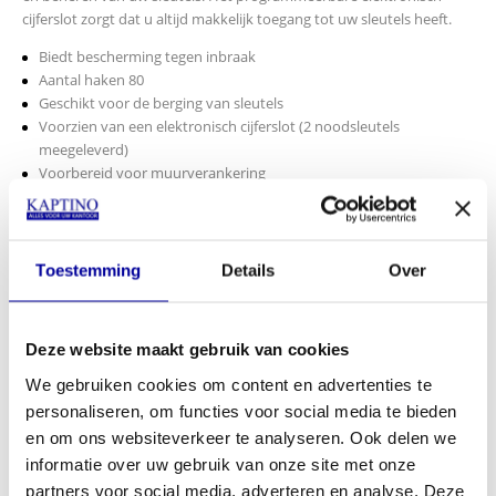
cijferslot zorgt dat u altijd makkelijk toegang tot uw sleutels heeft.
Biedt bescherming tegen inbraak
Aantal haken 80
Geschikt voor de berging van sleutels
Voorzien van een elektronisch cijferslot (2 noodsleutels
meegeleverd)
Voorbereid voor muurverankering
Kleur: RAL 9003, signaalwit
Afm. 450 x 300 x 120 mm H x B x D
€
292,00
Toestemming
Details
Over
INCL BTW:
€
239,00
EX BTW:
€
197,52
Deze website maakt gebruik van cookies
In mijn winkelwagen
We gebruiken cookies om content en advertenties te
personaliseren, om functies voor social media te bieden
Offerte aanvragen
en om ons websiteverkeer te analyseren. Ook delen we
informatie over uw gebruik van onze site met onze
Op verlanglijstje
partners voor social media, adverteren en analyse. Deze