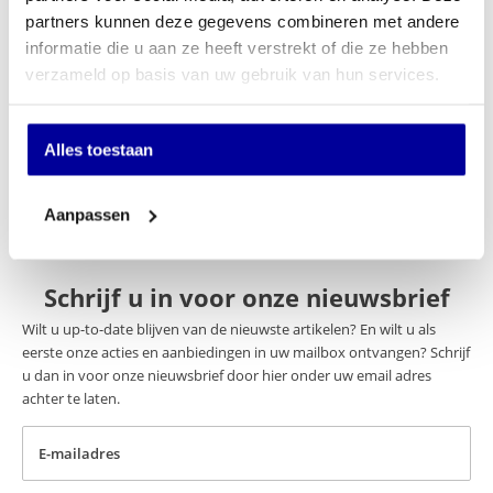
partners kunnen deze gegevens combineren met andere
Specificaties
informatie die u aan ze heeft verstrekt of die ze hebben
verzameld op basis van uw gebruik van hun services.
Merk
Protector
Verankering
Achterwand
Alles toestaan
Slot
Elektronisch slot met Noodsleutels
Aanpassen
Schrijf u in voor onze nieuwsbrief
Wilt u up-to-date blijven van de nieuwste artikelen? En wilt u als
eerste onze acties en aanbiedingen in uw mailbox ontvangen? Schrijf
u dan in voor onze nieuwsbrief door hier onder uw email adres
achter te laten.
E-mailadres