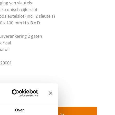
ging van sleutels
ktronisch cijferslot
sleutelslot (incl. 2 sleutels)
0 x 100 mm H x B x D
rverankering 2 gaten
eriaal
aalwit
020001
Over
In mijn winkelwagen