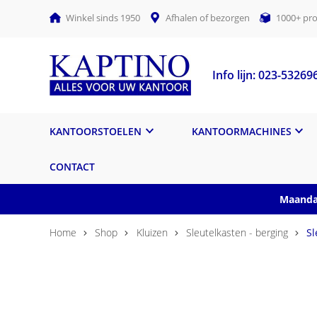
Winkel sinds 1950
Afhalen of bezorgen
1000+ pro
Info lijn: 023-53269
KANTOORSTOELEN
KANTOORMACHINES
CONTACT
Maandag
Home
Shop
Kluizen
Sleutelkasten - berging
Sl