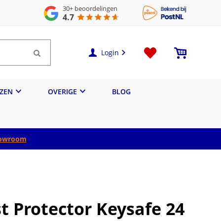
30+
beoordelingen
4.7
Login
IZEN
OVERIGE
BLOG
owroom
t Protector Keysafe 24