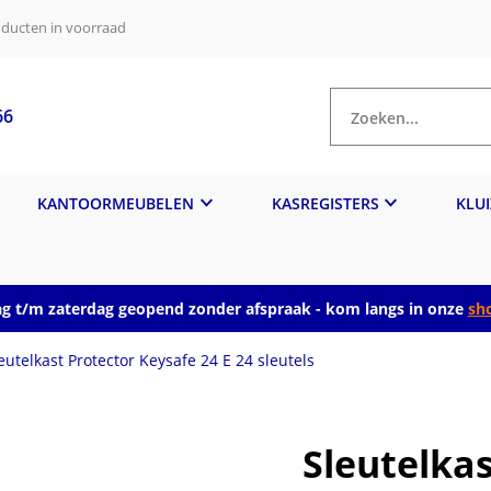
ducten in voorraad
66
Zoeken...
KANTOORMEUBELEN
KASREGISTERS
KLU
 t/m zaterdag geopend zonder afspraak - kom langs in onze
sh
eutelkast Protector Keysafe 24 E 24 sleutels
Sleutelkas