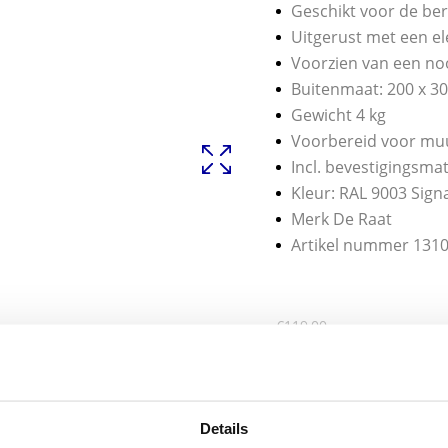
Geschikt voor de ber
Uitgerust met een ele
Voorzien van een nood
Buitenmaat: 200 x 30
Gewicht 4 kg
Voorbereid voor muu
Incl. bevestigingsmat
Kleur: RAL 9003 Sign
Merk De Raat
Artikel nummer 131
€
119,00
INCL BTW:
€
99,00
EX BTW:
€
81,82
Details