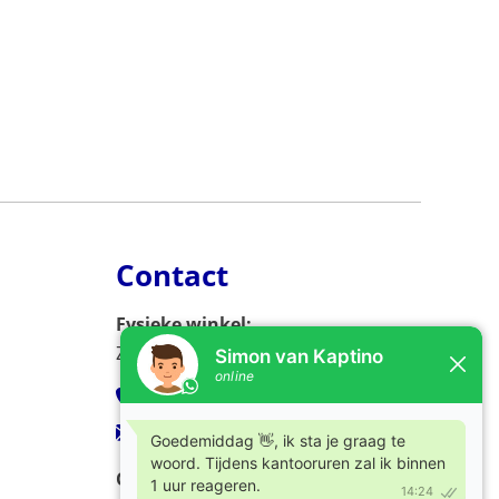
Contact
Fysieke winkel:
Zijlweg 53, 2013 DC Haarlem
023-5326966
verkoop@kaptino.nl
Openingstijden: