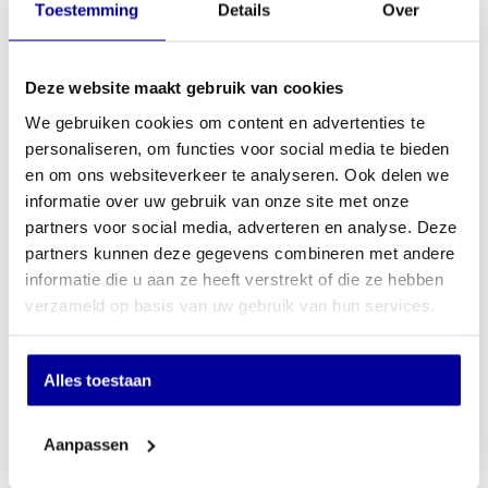
Kleur Zwart / Antraciet
Toestemming
Details
Over
Model DS 4040 Ec
Artikel nummer 081102081
* afmetingen en gewicht onder voorbehoud*
Deze website maakt gebruik van cookies
€
166,00
We gebruiken cookies om content en advertenties te
INCL BTW:
€
149,00
personaliseren, om functies voor social media te bieden
EX BTW:
€
123,14
en om ons websiteverkeer te analyseren. Ook delen we
informatie over uw gebruik van onze site met onze
In mijn winkelwagen
partners voor social media, adverteren en analyse. Deze
partners kunnen deze gegevens combineren met andere
Offerte aanvragen
informatie die u aan ze heeft verstrekt of die ze hebben
verzameld op basis van uw gebruik van hun services.
Op verlanglijstje
Specificaties
Alles toestaan
Gewicht
17 kg
Aanpassen
Slot
Elektronisch slot met Noodsleutels