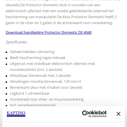
sleutels).De Protector Domestic kluis is voorzien van een
elektronisch cijferslot met een unieke geblokkeerde solenoid ten
bescherming van manipulatie! De kluis Protector Domestic heeft 2
gaten in de vloer en 2 gaten in de achterwand voor verankering.
Download handleiding Protector Domestic DS 4040
Specificaties:
Geheel metalen uitvoering
Biedt bescherming tegen inbraak
Uitgerust met instelbaar elektronisch cijferslot met
noodsleutelslot (incl. 2 sleutels)
Afsluitbaar binnenvak met 2 sleutels
Afmetingen munitie binnenvak: 135 mm H
Binnenkant deur met 4 haken voor sleutels
Legbord 1 uitneembaar
Voorbereid voor vloer- en muurverankering
Incl. verankeringsmateriaal
Buiten afmetingen: 400x400x350 mm HxBxD
Binnen afmetingen: 260x395x330 mm HxBxD
Gewicht ca. 15 kg