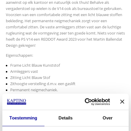
aanwinst op elk kantoor en natuurlijk ook thuis! Behalve als
vergaderstoel op wielen is de V14 ook als bureaustoel te gebruiken.
Voorzien van een comfortabele zitting met een licht blauwe stoffen
bekleding. Het permanente neigmechaniek zorgt voor een
comfortabel zitten. De vaste armleggers zitten vast aan de luchtige
rugleuning wat de vormgeving zeer ten goede komt. Niets voor niets
heeft de PS V14 een REDDOT Award 2023 voor het Martin Ballendat
Design gekregen!
Eigenschappen:
Frame Licht Blauw Kunststof
Armleggers vast
Zitting Licht Blauw Stof
Zithoogte verstelling d.m.v. een gaslift
Permanent neigmechaniek.
Kruisvoet Licht Blauw kunststof
Ontwerper
Martin Ballendat
REDDOT Award 2023
Wielen multifunctioneel voor harde en zachte vloeren
Toestemming
Details
Over
Afmetingen: