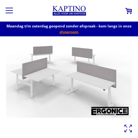
Maandag t/m zaterdag geopend zonder afspraak - kom langs in onze
showroom