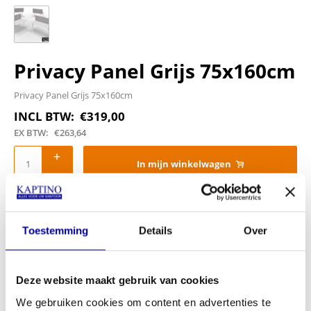
Privacy Panel Grijs 75x160cm
Privacy Panel Grijs 75x160cm
INCL BTW:
€
319,00
EX BTW:
€
263,64
In mijn winkelwagen
Offerte aanvragen
Toestemming
Details
Over
Op verlanglijstje
Deze website maakt gebruik van cookies
We gebruiken cookies om content en advertenties te
Schrijf u in voor onze nieuwsbrief