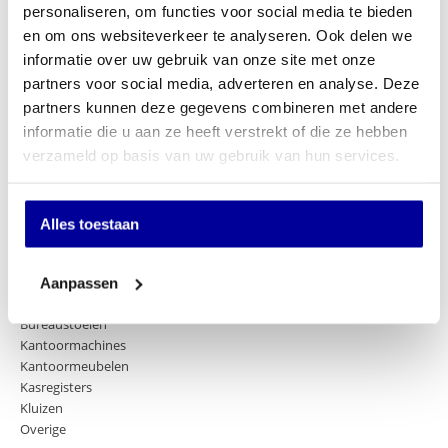
personaliseren, om functies voor social media te bieden
Wilt u up-to-date blijven van de nieuwste artikelen? En wilt u als
en om ons websiteverkeer te analyseren. Ook delen we
eerste onze acties en aanbiedingen in uw mailbox ontvangen? Schrijf
informatie over uw gebruik van onze site met onze
u dan in voor onze nieuwsbrief door hier onder uw email adres
partners voor social media, adverteren en analyse. Deze
achter te laten.
partners kunnen deze gegevens combineren met andere
informatie die u aan ze heeft verstrekt of die ze hebben
E-mailadres
verzameld op basis van uw gebruik van hun services.
Versturen
Alles toestaan
Ons assortiment
Aanpassen
Kantoorstoelen
Bureaustoelen
Kantoormachines
Kantoormeubelen
Kasregisters
Kluizen
Overige