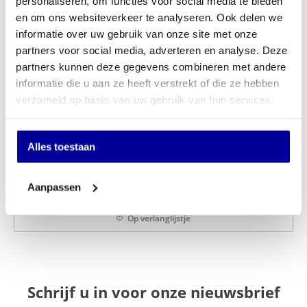
personaliseren, om functies voor social media te bieden
Buitenmaten (HxBxD) 1250x530x500 mm
en om ons websiteverkeer te analyseren. Ook delen we
Binnenmaten compartiment (HxBxD) : 85x340x385 mm
informatie over uw gebruik van onze site met onze
Deuropening : 180°
partners voor social media, adverteren en analyse. Deze
Kleur Kast LichtGrijs RAL7035
Kleur Deur LichtGrijs RAL7035
partners kunnen deze gegevens combineren met andere
Gewicht 49 KG
informatie die u aan ze heeft verstrekt of die ze hebben
INCL BTW:
€
1.419,00
verzameld op basis van uw gebruik van hun services.
EX BTW:
€
1.172,73
Alles toestaan
In mijn winkelwagen
Offerte aanvragen
Aanpassen
Op verlanglijstje
Schrijf u in voor onze nieuwsbrief