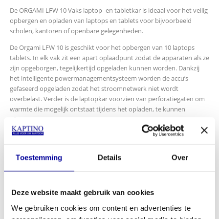
De ORGAMI LFW 10 Vaks laptop- en tabletkar is ideaal voor het veilig
opbergen en opladen van laptops en tablets voor bijvoorbeeld
scholen, kantoren of openbare gelegenheden.
De Orgami LFW 10 is geschikt voor het opbergen van 10 laptops
tablets. In elk vak zit een apart oplaadpunt zodat de apparaten als ze
zijn opgeborgen, tegelijkertijd opgeladen kunnen worden. Dankzij
het intelligente powermanagementsysteem worden de accu’s
gefaseerd opgeladen zodat het stroomnetwerk niet wordt
overbelast. Verder is de laptopkar voorzien van perforatiegaten om
warmte die mogelijk ontstaat tijdens het opladen, te kunnen
afvoeren.
Specificaties:
Speciaal ontwikkeld om laptops en tablets overzichtelijk op te
Toestemming
Details
Over
bergen
Elk vak is voorzien van een 220V stroomvoorziening
Standaard uitgevoerd met cilinderslot met 2 sleutels
Deze website maakt gebruik van cookies
Ventilatiegaten in zijwanden en achterwand
Handgreep links en rechts voor optimale mobiliteit
We gebruiken cookies om content en advertenties te
Voorzien van 4 zwenkwielen (2 met rem)