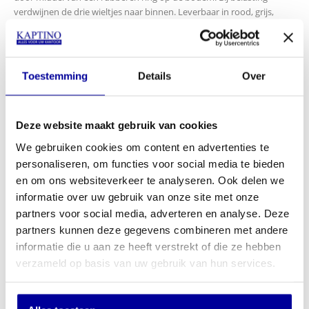
verdwijnen de drie wieltjes naar binnen. Leverbaar in rood, grijs,
zwart en blauw.
Diameter boven: 290 (mm)
Diameter onder: 435 (mm)
Toestemming
Details
Over
Hoogte: 425 (mm)
INCL BTW:
€
57,95
Deze website maakt gebruik van cookies
EX BTW:
€
47,89
We gebruiken cookies om content en advertenties te
personaliseren, om functies voor social media te bieden
In mijn winkelwagen
en om ons websiteverkeer te analyseren. Ook delen we
informatie over uw gebruik van onze site met onze
Offerte aanvragen
partners voor social media, adverteren en analyse. Deze
partners kunnen deze gegevens combineren met andere
Op verlanglijstje
informatie die u aan ze heeft verstrekt of die ze hebben
verzameld op basis van uw gebruik van hun services.