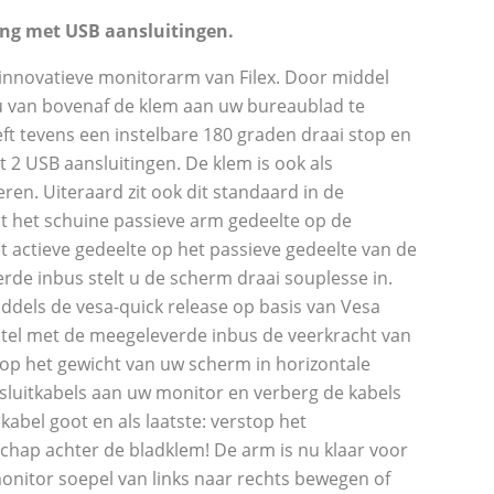
ng met USB aansluitingen.
 innovatieve monitorarm van Filex. Door middel
u van bovenaf de klem aan uw bureaublad te
t tevens een instelbare 180 graden draai stop en
t 2 USB aansluitingen. De klem is ook als
en. Uiteraard zit ook dit standaard in de
st het schuine passieve arm gedeelte op de
 actieve gedeelte op het passieve gedeelte van de
de inbus stelt u de scherm draai souplesse in.
ddels de vesa-quick release op basis van Vesa
stel met de meegeleverde inbus de veerkracht van
op het gewicht van uw scherm in horizontale
sluitkabels aan uw monitor en verberg de kabels
abel goot en als laatste: verstop het
hap achter de bladklem! De arm is nu klaar voor
onitor soepel van links naar rechts bewegen of