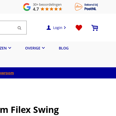
30+
beoordelingen
4.7
Login
IZEN
OVERIGE
BLOG
owroom
m Filex Swing