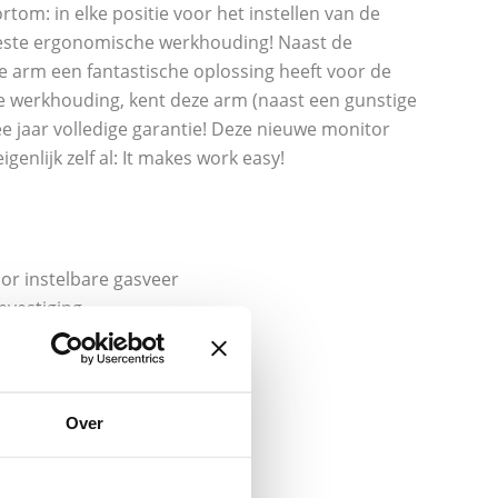
om: in elke positie voor het instellen van de
 beste ergonomische werkhouding! Naast de
e arm een fantastische oplossing heeft voor de
e werkhouding, kent deze arm (naast een gunstige
ee jaar volledige garantie! Deze nieuwe monitor
igenlijk zelf al: It makes work easy!
or instelbare gasveer
evestiging
x75 en 100x100
n de voet
en van 17 tot 32 inch
kg
Over
addoorvoer