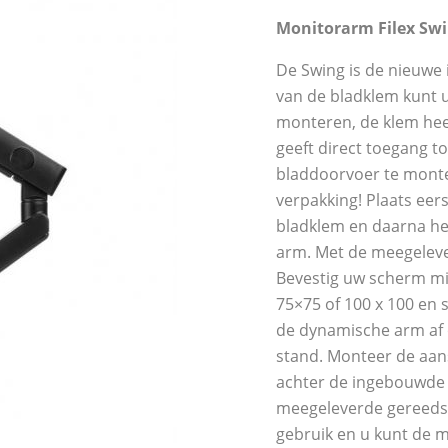
Monitorarm Filex Swi
De Swing is de nieuwe
van de bladklem kunt 
monteren, de klem heef
geeft direct toegang to
bladdoorvoer te monter
verpakking! Plaats eer
bladklem en daarna het
arm. Met de meegelever
Bevestig uw scherm mi
75×75 of 100 x 100 en 
de dynamische arm af 
stand. Monteer de aan
achter de ingebouwde k
meegeleverde gereedsc
gebruik en u kunt de m