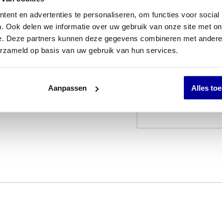
INCL BTW:
€
119,0
ent en advertenties te personaliseren, om functies voor social
EX BTW:
€
98,35
. Ook delen we informatie over uw gebruik van onze site met on
e. Deze partners kunnen deze gegevens combineren met andere i
erzameld op basis van uw gebruik van hun services.
Aanpassen
Alles to