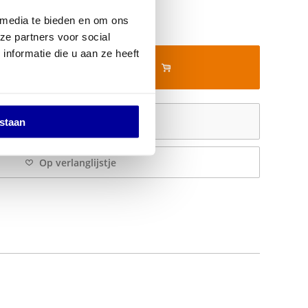
0
 media te bieden en om ons
ze partners voor social
nformatie die u aan ze heeft
In mijn winkelwagen
Offerte aanvragen
estaan
Op verlanglijstje