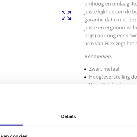
omhoog en omlaag! Kort
juiste kijkhoek en de
garantie dat u met dez
juiste en ergonomisch
prijs) ook nog eens tw
arm van Filex zegt het e
Kenmerken:
Zwart metaal
Hoogteverstelling do
Vesa Quick release b
Aansluiting Vesa 75
2 x USB aansluiting i
Geschikt voor scherm
Maximaal gewicht 8 
Details
Incl. bladklem en bl
 van cookies