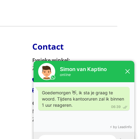
Contact
Fysieke winkel:
Zijlweg 53, 2013 DC Haarlem
023-5326966
verkoop@kaptino.nl
Openingstijden:
Ma - Vr / 09.00 - 17.00
Za / 10.00 - 17.00