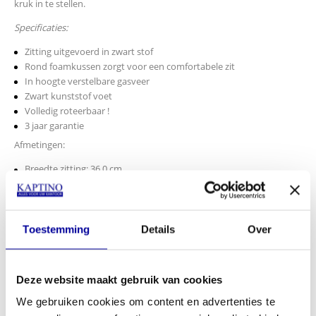
kruk in te stellen.
Specificaties:
Zitting uitgevoerd in zwart stof
Rond foamkussen zorgt voor een comfortabele zit
In hoogte verstelbare gasveer
Zwart kunststof voet
Volledig roteerbaar !
3 jaar garantie
Afmetingen:
Breedte zitting: 36,0 cm
Diepte zitting: 36,0 cm
Hoogte zitting: 54,0 - 74,5 cm
Breedte basis: 38,5 cm
Diepte basis: 38,5 cm
Toestemming
Details
Over
€
405,00
INCL BTW:
€
299,00
Deze website maakt gebruik van cookies
EX BTW:
€
247,11
We gebruiken cookies om content en advertenties te
In mijn winkelwagen