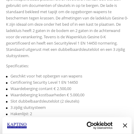
gebruikt om documenten of sleutels in op te bergen. De lade is
standaard bekleed met tapijt om de opgeborgen wapens te
beschermen tegen krassen. De afmetingen van de ladekluis Gesine 0-
K zijn ideaal om deze onder het bed of in een kast te plaatsen. De
ladekluis heeft 2 gaten in de bodem en 2 gaten in de achterwand
voor de verankering. Tevens is de Wapenkluis Gesine 0-K
gecertificeerd en heeft een Securitylevel 1 EN 14450 normering.
Standaard uitgerust met een dubbelbaardsleutelslot en een 3 zijdig
sluitsysteem.
Specificaties:
Geschikt voor het opbergen van wapens
Certificering Security Level 1 EN 14450
Waardeberging contant € 2.500,00
Waardeberging kostbaarheden € 5.000,00
Slot dubbelbaardsleutelslot (2 sleutels)
3 zijdig sluitsysteem
Hakenlijst: 2
Buitenafmetingen: 175 x 500 x 360 mm HxBxD
Binnenafmetingen: 110 x 424 x 304 mm HxBxD
Gewicht 27 kg