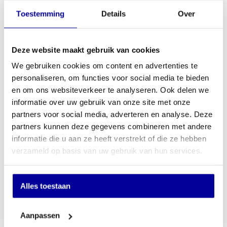
Verankering: 2 x gat in bodem en 2 x gat in achterwand
Toestemming
Details
Over
Kleur Grafietgrijs RAL 7024
Merk De Raat
Art.Nr. 500150.11
Deze website maakt gebruik van cookies
#pistoolkluis #wapenkluis #ladekluis #deraatkluis #kluisderaat
We gebruiken cookies om content en advertenties te
personaliseren, om functies voor social media te bieden
€
678,80
en om ons websiteverkeer te analyseren. Ook delen we
INCL BTW:
€
575,00
informatie over uw gebruik van onze site met onze
EX BTW:
€
475,21
partners voor social media, adverteren en analyse. Deze
partners kunnen deze gegevens combineren met andere
In mijn winkelwagen
informatie die u aan ze heeft verstrekt of die ze hebben
verzameld op basis van uw gebruik van hun services.
Offerte aanvragen
Op verlanglijstje
Alles toestaan
Specificaties
Aanpassen