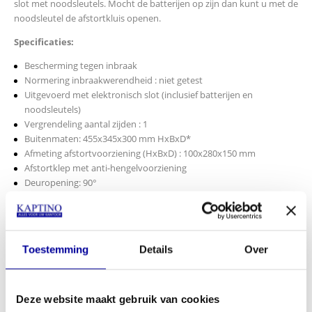
slot met noodsleutels. Mocht de batterijen op zijn dan kunt u met de
noodsleutel de afstortkluis openen.
Specificaties:
Bescherming tegen inbraak
Normering inbraakwerendheid : niet getest
Uitgevoerd met elektronisch slot (inclusief batterijen en
noodsleutels)
Vergrendeling aantal zijden : 1
Buitenmaten: 455x345x300 mm HxBxD*
Afmeting afstortvoorziening (HxBxD) : 100x280x150 mm
Afstortklep met anti-hengelvoorziening
Deuropening: 90°
Verankering : bodem (2x)
Verankeringsmateriaal meegeleverd : ja
Kleur/afwerking : antraciet
Gewicht 18,5 kg
Toestemming
Details
Over
*Extra diepte kluisbeslag:10 mm
INCL BTW:
€
324,00
EX BTW:
€
267,77
Deze website maakt gebruik van cookies