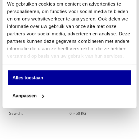
We gebruiken cookies om content en advertenties te
In mijn winkelwagen
personaliseren, om functies voor social media te bieden
en om ons websiteverkeer te analyseren. Ook delen we
Offerte aanvragen
informatie over uw gebruik van onze site met onze
partners voor social media, adverteren en analyse. Deze
Op verlanglijstje
partners kunnen deze gegevens combineren met andere
informatie die u aan ze heeft verstrekt of die ze hebben
Specificaties
verzameld op basis van uw gebruik van hun services.
Merk
Filex Security
Alles toestaan
Brandwerendheid
Geen
Slot
Elektronisch slot met Noodsleutels
Aanpassen
Type afstort
Klep
Gewicht
0 > 50 KG