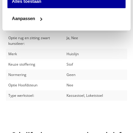
Alles toestaan
Specificaties
Optie armleggers:
Ja, Nee
Aanpassen
Optie voetenring:
Ja, Nee
Optie rug en zitting zwart
Ja, Nee
kunstleer:
Merk
Huislijn
Keuze stoffering
Stof
Normering
Geen
Optie Hoofdsteun
Nee
Type werkstoel:
Kassastoel, Loketstoel