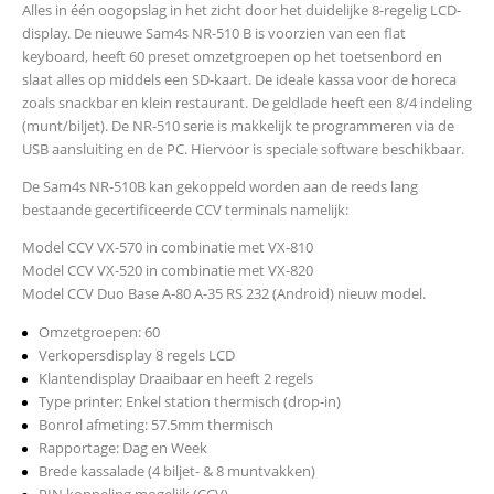
Alles in één oogopslag in het zicht door het duidelijke 8-regelig LCD-
display. De nieuwe Sam4s NR-510 B is voorzien van een flat
keyboard, heeft 60 preset omzetgroepen op het toetsenbord en
slaat alles op middels een SD-kaart. De ideale kassa voor de horeca
zoals snackbar en klein restaurant. De geldlade heeft een 8/4 indeling
(munt/biljet). De NR-510 serie is makkelijk te programmeren via de
USB aansluiting en de PC. Hiervoor is speciale software beschikbaar.
De Sam4s NR-510B kan gekoppeld worden aan de reeds lang
bestaande gecertificeerde CCV terminals namelijk:
Model CCV VX-570 in combinatie met VX-810
Model CCV VX-520 in combinatie met VX-820
Model CCV Duo Base A-80 A-35 RS 232 (Android) nieuw model.
Omzetgroepen: 60
Verkopersdisplay 8 regels LCD
Klantendisplay Draaibaar en heeft 2 regels
Type printer: Enkel station thermisch (drop-in)
Bonrol afmeting: 57.5mm thermisch
Rapportage: Dag en Week
Brede kassalade (4 biljet- & 8 muntvakken)
PIN koppeling mogelijk (CCV)