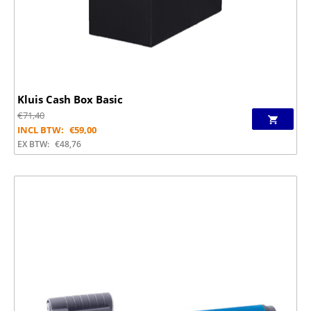
Kluis Cash Box Basic
€
71,40
INCL BTW:
€
59,00
EX BTW:
€
48,76