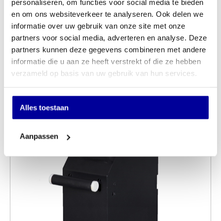
personaliseren, om functies voor social media te bieden
Kassa bonrollen:
5 stuks, 50 stuks (doos), Nee
en om ons websiteverkeer te analyseren. Ook delen we
informatie over uw gebruik van onze site met onze
Programmeerservice:
Ja, Nee
partners voor social media, adverteren en analyse. Deze
partners kunnen deze gegevens combineren met andere
informatie die u aan ze heeft verstrekt of die ze hebben
Andere kochten ook:
verzameld op basis van uw gebruik van hun services.
Alles toestaan
Aanpassen