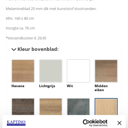
Melamineblad 25 mm dik met kunststof stootranden.
Afm. 160 x 80 cm
Hoogte ca. 76 cm
*Verzendkosten € 29,95
Kleur bovenblad:
Havana
Lichtgrijs
Wit
Midden
eiken
Bruin eiken
Natuur eiken
BetonLook
Licht eiken