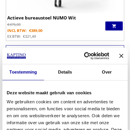
Actieve bureaustoel NUMO Wit
€
476,00
INCL BTW:
€
389,00
EX BTW:
€
321,49
Winkel sinds 1950
Afhalen of bezorgen
1000+ producten in voorraad
Toestemming
Details
Over
Deze website maakt gebruik van cookies
We gebruiken cookies om content en advertenties te
personaliseren, om functies voor social media te bieden
en om ons websiteverkeer te analyseren. Ook delen we
informatie over uw gebruik van onze site met onze
partners voor social media, adverteren en analyse. Deze