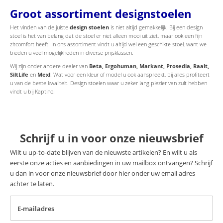
Groot assortiment designstoelen
Het vinden van de juiste
design stoelen
is niet altijd gemakkelijk. Bij een design
stoel is het van belang dat de stoel er niet alleen mooi uit ziet, maar ook een fijn
zitcomfort heeft. In ons assortiment vindt u altijd wel een geschikte stoel, want we
bieden u veel mogelijkheden in diverse prijsklassen.
Wij zijn onder andere dealer van
Beta, Ergohuman, Markant, Prosedia, Raalt,
SiltLife
en
Mexl
. Wat voor een kleur of model u ook aanspreekt, bij alles profiteert
u van de beste kwaliteit. Design stoelen waar u zeker lang plezier van zult hebben
vindt u bij Kaptino!
Schrijf u in voor onze nieuwsbrief
Wilt u up-to-date blijven van de nieuwste artikelen? En wilt u als
eerste onze acties en aanbiedingen in uw mailbox ontvangen? Schrijf
u dan in voor onze nieuwsbrief door hier onder uw email adres
achter te laten.
E-mailadres