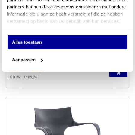
partners kunnen deze gegevens combineren met andere
informatie die u aan ze heeft verstrekt of die ze hebben
verzameld op basis van uw gebruik van hun services.
Alles toestaan
Aanpassen
Bureaustoel Jim Zwart
INCL BTW:
€
229,00
EX BTW:
€
189,26