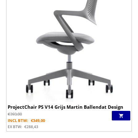
ProjectChair PS V14 Grijs Martin Ballendat Design
€
393,00
INCL BTW:
€
349,00
EX BTW:
€
288,43