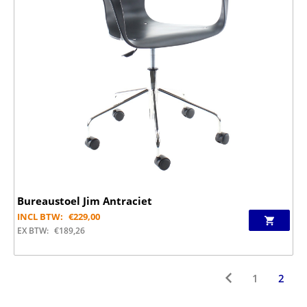
Bureaustoel Jim Antraciet
INCL BTW:
€
229,00
EX BTW:
€
189,26
1
2