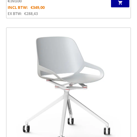
€
393,00
INCL BTW:
€
349,00
EX BTW:
€
288,43