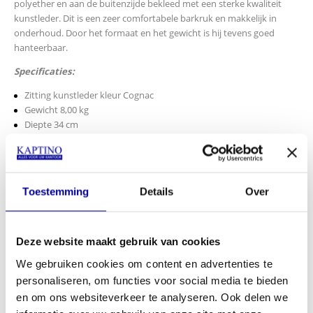
polyether en aan de buitenzijde bekleed met een sterke kwaliteit
kunstleder. Dit is een zeer comfortabele barkruk en makkelijk in
onderhoud. Door het formaat en het gewicht is hij tevens goed
hanteerbaar.
Specificaties:
Zitting kunstleder kleur Cognac
Gewicht 8,00 kg
Diepte 34 cm
Breedte 34 cm
Hoogte 82 cm
Zithoogte 82 cm
INCL BTW:
€
139,00
Toestemming
Details
Over
EX BTW:
€
114,88
In mijn winkelwagen
Deze website maakt gebruik van cookies
We gebruiken cookies om content en advertenties te
Offerte aanvragen
personaliseren, om functies voor social media te bieden
en om ons websiteverkeer te analyseren. Ook delen we
Op verlanglijstje