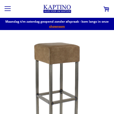
Maandag t/m zaterdag geopend zonder afspraak - kom langs in onze
showroom