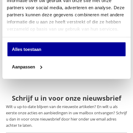
informatie over uw gebruik van onze site met onze
partners voor social media, adverteren en analyse. Deze
Specificaties
partners kunnen deze gegevens combineren met andere
informatie die u aan ze heeft verstrekt of die ze hebben
Merk
Sit-On
verzameld op basis van uw gebruik van hun services.
Keuze stoffering
Stof
Normering
Geen
Alles toestaan
Optie Hoofdsteun
Nee
Aanpassen
Schrijf u in voor onze nieuwsbrief
Wilt u up-to-date blijven van de nieuwste artikelen? En wilt u als
eerste onze acties en aanbiedingen in uw mailbox ontvangen? Schrijf
u dan in voor onze nieuwsbrief door hier onder uw email adres
achter te laten.