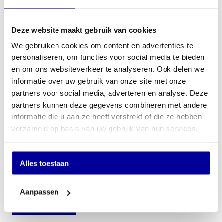
Offerte aanvragen
Deze website maakt gebruik van cookies
We gebruiken cookies om content en advertenties te
Op verlanglijstje
personaliseren, om functies voor social media te bieden
en om ons websiteverkeer te analyseren. Ook delen we
informatie over uw gebruik van onze site met onze
partners voor social media, adverteren en analyse. Deze
Schrijf u in voor onze nieuwsbrief
partners kunnen deze gegevens combineren met andere
informatie die u aan ze heeft verstrekt of die ze hebben
Wilt u up-to-date blijven van de nieuwste artikelen? En wilt u als
eerste onze acties en aanbiedingen in uw mailbox ontvangen? Schrijf
verzameld op basis van uw gebruik van hun services.
u dan in voor onze nieuwsbrief door hier onder uw email adres
achter te laten.
Alles toestaan
E-mailadres
Aanpassen
Versturen