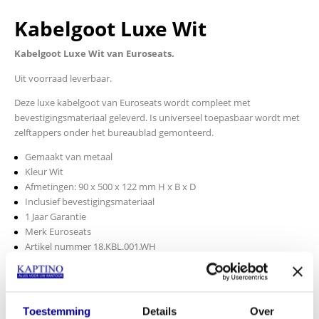
Kabelgoot Luxe Wit
Kabelgoot Luxe Wit van Euroseats.
Uit voorraad leverbaar.
Deze luxe kabelgoot van Euroseats wordt compleet met
bevestigingsmateriaal geleverd. Is universeel toepasbaar wordt met
zelftappers onder het bureaublad gemonteerd.
Gemaakt van metaal
Kleur Wit
Afmetingen: 90 x 500 x 122 mm H x B x D
Inclusief bevestigingsmateriaal
1 Jaar Garantie
Merk Euroseats
Artikel nummer 18.KBL.001.WH
INCL BTW:
€
37,50
EX BTW:
€
30,99
Toestemming
Details
Over
In mijn winkelwagen