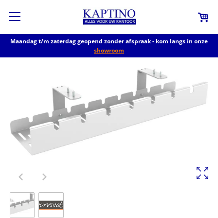
Maandag t/m zaterdag geopend zonder afspraak - kom langs in onze
showroom