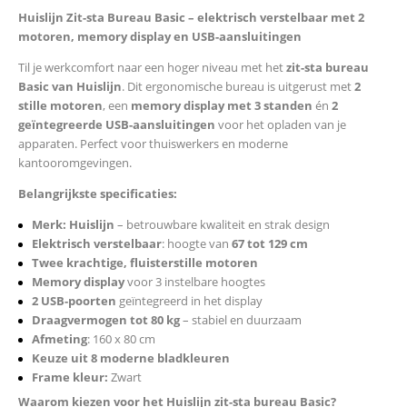
Huislijn Zit-sta Bureau Basic – elektrisch verstelbaar met 2
motoren, memory display en USB-aansluitingen
Til je werkcomfort naar een hoger niveau met het
zit-sta bureau
Basic van Huislijn
. Dit ergonomische bureau is uitgerust met
2
stille motoren
, een
memory display met 3 standen
én
2
geïntegreerde USB-aansluitingen
voor het opladen van je
apparaten. Perfect voor thuiswerkers en moderne
kantooromgevingen.
Belangrijkste specificaties:
Merk: Huislijn
– betrouwbare kwaliteit en strak design
Elektrisch verstelbaar
: hoogte van
67 tot 129 cm
Twee krachtige, fluisterstille motoren
Memory display
voor 3 instelbare hoogtes
2 USB-poorten
geïntegreerd in het display
Draagvermogen tot 80 kg
– stabiel en duurzaam
Afmeting
: 160 x 80 cm
Keuze uit 8 moderne bladkleuren
Frame kleur:
Zwart
Waarom kiezen voor het Huislijn zit-sta bureau Basic?