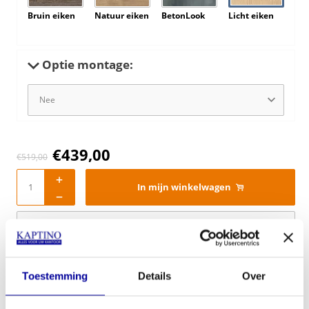
Bruin eiken
Natuur eiken
BetonLook
Licht eiken
Optie montage:
€
439,00
€
519,00
In mijn winkelwagen
Offerte aanvragen
Op verlanglijstje
Toestemming
Details
Over
Specificaties