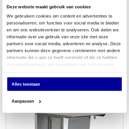
Deze website maakt gebruik van cookies
Optie montage:
Ja, Nee
We gebruiken cookies om content en advertenties te
Kies bladkleur:
Bruin Eiken, Havanna, Licht Grijs,
personaliseren, om functies voor social media te bieden
Midden Eiken, Natuur Eiken,
en om ons websiteverkeer te analyseren. Ook delen we
Wildperen, Wit
informatie over uw gebruik van onze site met onze
Afmetingen
160×80 cm
partners voor social media, adverteren en analyse. Deze
Hoogteverstelling
68 tot 117 cm
partners kunnen deze gegevens combineren met andere
informatie die u aan ze heeft verstrekt of die ze hebben
Elektrisch Verstelbaar
Elektrisch verstelbaar
verzameld op basis van uw gebruik van hun services.
Merk
Huislijn
Alles toestaan
Andere kochten ook:
Aanpassen