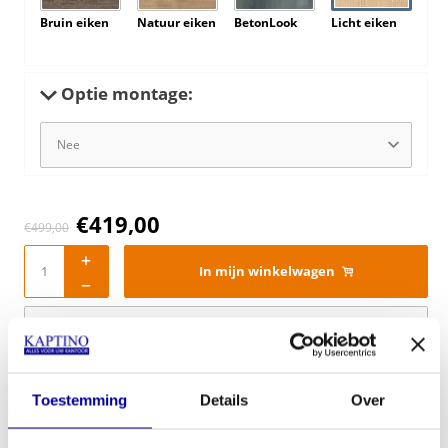
Bruin eiken
Natuur eiken
BetonLook
Licht eiken
Optie montage:
€
419,00
€
499,00
In mijn winkelwagen
Offerte aanvragen
Op verlanglijstje
Toestemming
Details
Over
Specificaties