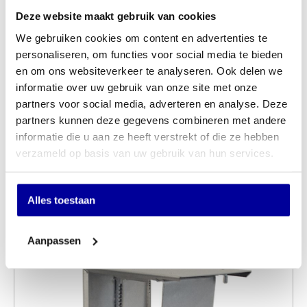
Deze website maakt gebruik van cookies
Optie montage:
Ja, Nee
We gebruiken cookies om content en advertenties te
Kies bladkleur:
Bruin Eiken, Havanna, Licht Grijs,
personaliseren, om functies voor social media te bieden
Midden Eiken, Natuur Eiken,
en om ons websiteverkeer te analyseren. Ook delen we
Wildperen, Wit
informatie over uw gebruik van onze site met onze
Afmetingen
120×80 cm
partners voor social media, adverteren en analyse. Deze
Hoogteverstelling
68 tot 117 cm
partners kunnen deze gegevens combineren met andere
informatie die u aan ze heeft verstrekt of die ze hebben
Elektrisch Verstelbaar
Elektrisch verstelbaar
verzameld op basis van uw gebruik van hun services.
Merk
Huislijn
Alles toestaan
Andere kochten ook:
Aanpassen