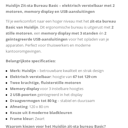
Huislijn Zit-sta Bureau Basic – elektrisch verstelbaar met 2
motoren, memory display en USB-aansluitingen
Til je werkcomfort naar een hoger niveau met het
zit-sta bureau
Basic van Huislijn
. Dit ergonomische bureau is uitgerust met
2
stille motoren
, een
memory display met 3 standen
én
2
geïntegreerde USB-aansluitingen
voor het opladen van je
apparaten. Perfect voor thuiswerkers en moderne
kantooromgevingen.
Belangrijkste specificaties:
Merk: Huislijn
– betrouwbare kwaliteit en strak design
Elektrisch verstelbaar
: hoogte van
67 tot 129 cm
Twee krachtige, fluisterstille motoren
Memory display
voor 3 instelbare hoogtes
2 USB-poorten
geïntegreerd in het display
Draagvermogen tot 80 kg
– stabiel en duurzaam
Afmeting
: 120 x 80 cm
Keuze uit 8 moderne bladkleuren
Frame kleur:
Zwart
Waarom kiezen voor het Huislijn zit-sta bureau Basic?