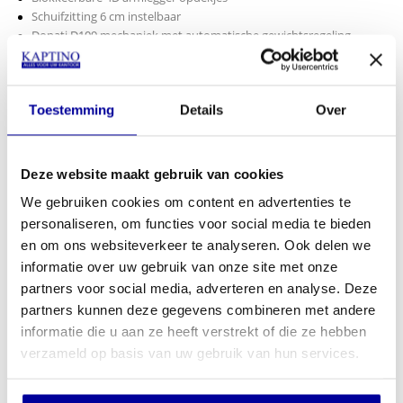
Schuifzitting 6 cm instelbaar
Donati D109 mechaniek met automatische gewichtsregeling
Aluminium gepolijst onderstel
Verchroomde gaslift 140 mm
Multifunctionele wielen 65 mm
Toestemming
Details
Over
15 jaar Full Service garantie!
Mileuvriendelijk en voor 98,1% recyclebaar
Artikel nummer 103599
Klik hier voor de gebruiksaanwijzing.
Deze website maakt gebruik van cookies
We gebruiken cookies om content en advertenties te
Klik hier voor de afmetingen
personaliseren, om functies voor social media te bieden
Optie extra dikke comfort zitting:
en om ons websiteverkeer te analyseren. Ook delen we
informatie over uw gebruik van onze site met onze
partners voor social media, adverteren en analyse. Deze
partners kunnen deze gegevens combineren met andere
informatie die u aan ze heeft verstrekt of die ze hebben
€
459,00
verzameld op basis van uw gebruik van hun services.
In mijn winkelwagen