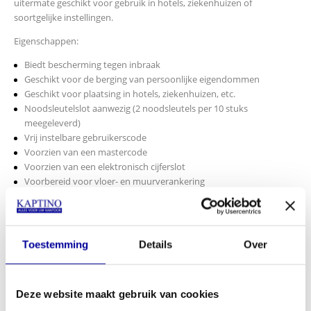
uitermate geschikt voor gebruik in hotels, ziekenhuizen of
soortgelijke instellingen.
Eigenschappen:
Biedt bescherming tegen inbraak
Geschikt voor de berging van persoonlijke eigendommen
Geschikt voor plaatsing in hotels, ziekenhuizen, etc.
Noodsleutelslot aanwezig (2 noodsleutels per 10 stuks
meegeleverd)
Vrij instelbare gebruikerscode
Voorzien van een mastercode
Voorzien van een elektronisch cijferslot
Voorbereid voor vloer- en muurverankering
Buitenmaten: 200 x 470 x 370 mm HxBxD
Binnenmaten: 196 x 466 x 310 mm HxBxD
Gewicht: 10 kg
Inhoud: 28 liter
Toestemming
Details
Over
Kleur: antraciet
Artikel nummer 121052481
Download handleiding
Deze website maakt gebruik van cookies
€
219,00