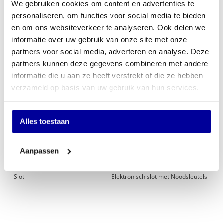
We gebruiken cookies om content en advertenties te
INCL BTW:
€
186,00
personaliseren, om functies voor social media te bieden
EX BTW:
€
153,72
en om ons websiteverkeer te analyseren. Ook delen we
informatie over uw gebruik van onze site met onze
In mijn winkelwagen
partners voor social media, adverteren en analyse. Deze
partners kunnen deze gegevens combineren met andere
Offerte aanvragen
informatie die u aan ze heeft verstrekt of die ze hebben
verzameld op basis van uw gebruik van hun services.
Op verlanglijstje
Specificaties
Alles toestaan
Hotelkluizen
Hotelkluizen
Aanpassen
Merk
De Raat
Slot
Elektronisch slot met Noodsleutels