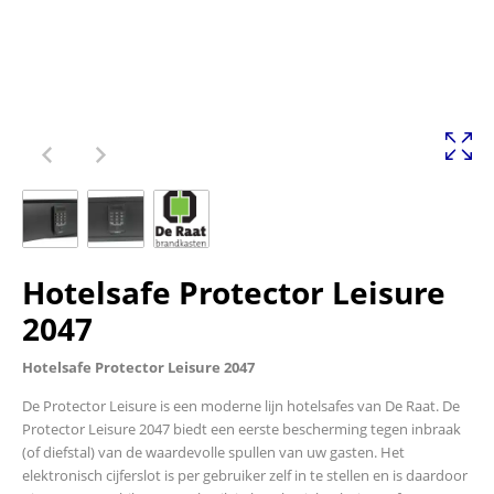
Hotelsafe Protector Leisure
2047
Hotelsafe Protector Leisure 2047
De Protector Leisure is een moderne lijn hotelsafes van De Raat. De
Protector Leisure 2047 biedt een eerste bescherming tegen inbraak
(of diefstal) van de waardevolle spullen van uw gasten. Het
elektronisch cijferslot is per gebruiker zelf in te stellen en is daardoor