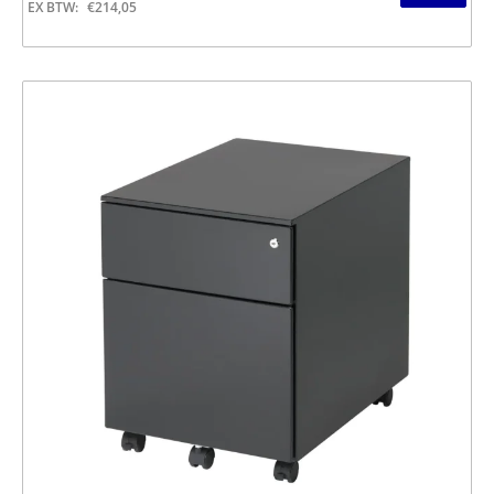
EX BTW:
€
214,05