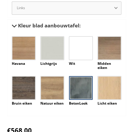
Kleur blad aanbouwtafel:
Havana
Lichtgrijs
Wit
Midden
eiken
Bruin eiken
Natuur eiken
BetonLook
Licht eiken
€
568,00