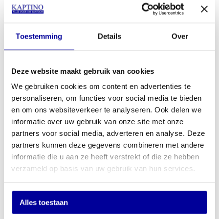
Getest voor 1.500.000 openingen
Afmetingen: 410 x 410 x 110 (mm)
Garantie 3 jaar
Artikel nummer 9089
Toestemming
Details
Over
INCL BTW:
€
89,00
EX BTW:
€
73,55
Deze website maakt gebruik van cookies
In mijn winkelwagen
We gebruiken cookies om content en advertenties te
personaliseren, om functies voor social media te bieden
Offerte aanvragen
en om ons websiteverkeer te analyseren. Ook delen we
informatie over uw gebruik van onze site met onze
Op verlanglijstje
partners voor social media, adverteren en analyse. Deze
partners kunnen deze gegevens combineren met andere
informatie die u aan ze heeft verstrekt of die ze hebben
verzameld op basis van uw gebruik van hun services.
Schrijf u in voor onze nieuwsbrief
Wilt u up-to-date blijven van de nieuwste artikelen? En wilt u als
Alles toestaan
eerste onze acties en aanbiedingen in uw mailbox ontvangen? Schrijf