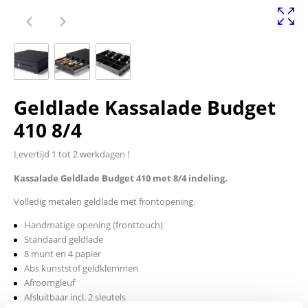
Geldlade Kassalade Budget
410 8/4
Levertijd 1 tot 2 werkdagen !
Kassalade Geldlade Budget 410 met 8/4 indeling.
Volledig metalen geldlade met frontopening.
Handmatige opening (fronttouch)
Standaard geldlade
8 munt en 4 papier
Abs kunststof geldklemmen
Afroomgleuf
Afsluitbaar incl. 2 sleutels