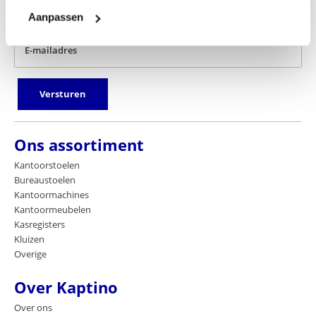
u dan in voor onze nieuwsbrief door hier onder uw email adres
achter te laten.
Aanpassen
E-mailadres
Versturen
Ons assortiment
Kantoorstoelen
Bureaustoelen
Kantoormachines
Kantoormeubelen
Kasregisters
Kluizen
Overige
Over Kaptino
Over ons