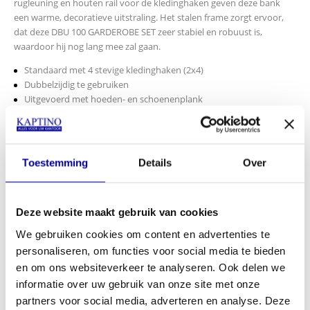
rugleuning en houten rail voor de kledinghaken geven deze bank
een warme, decoratieve uitstraling. Het stalen frame zorgt ervoor,
dat deze DBU 100 GARDEROBE SET zeer stabiel en robuust is,
waardoor hij nog lang mee zal gaan.
Standaard met 4 stevige kledinghaken (2x4)
Dubbelzijdig te gebruiken
Uitgevoerd met hoeden- en schoenenplank
Afmetingen set (h,b,d): 189 x 100 x 80 cm
Grijs frame met houten, mooi afgewerkte latten
Zeer solide, slijtvast, afwasbaar, modern
Hout geeft deze set een warme uitstraling
Toestemming
Details
Over
Artikel nummer DBU.TBG.100.GR
*Verzendkosten € 19,95
INCL BTW:
€
569,00
Deze website maakt gebruik van cookies
EX BTW:
€
470,25
We gebruiken cookies om content en advertenties te
personaliseren, om functies voor social media te bieden
In mijn winkelwagen
en om ons websiteverkeer te analyseren. Ook delen we
informatie over uw gebruik van onze site met onze
Offerte aanvragen
partners voor social media, adverteren en analyse. Deze