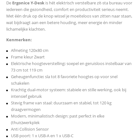
De
Ergonice Y-Desk
is hét elektrisch verstelbare zit-sta bureau voor
iedereen die gezondheid, comfort en productiviteit serieus neemt.
Met één druk op de knop wissel je moeiteloos van zitten naar staan,
wat bijdraagt aan een betere houding, meer energie én minder
lichamelijke klachten.
Kenmerken:
Afmeting 120x80 cm
Frame kleur Zwart
Elektrische hoogteverstelling
:
soepel en geruisloos instelbaar van
73 cm tot 119 cm
Geheugenfunctie
:
sla tot 8 favoriete hoogtes op voor snel
schakelen
Krachtig dual-motor systeem: stabiele en stille werking, ook bij
intensief gebruik
Stevig frame van staal: duurzaam en stabiel, tot 120 kg
draagvermogen
Modern, minimalistisch design: past perfect in elke
(thuis)werkplek
Anti Collision Sensor
USB poort: 1 x USB-A en 1 x USB-C