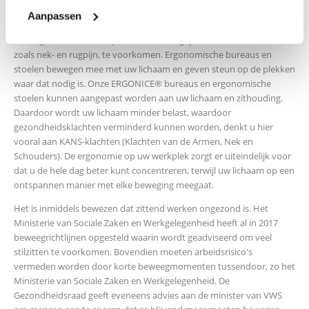
Aanpassen
ERGONICE® is goed voor uw gezondheid!
Een ergonomische werkplek is een belangrijke basis om klachten,
zoals nek- en rugpijn, te voorkomen. Ergonomische bureaus en
stoelen bewegen mee met uw lichaam en geven steun op de plekken
waar dat nodig is. Onze ERGONICE® bureaus en ergonomische
stoelen kunnen aangepast worden aan uw lichaam en zithouding.
Daardoor wordt uw lichaam minder belast, waardoor
gezondheidsklachten verminderd kunnen worden, denkt u hier
vooral aan KANS-klachten (Klachten van de Armen, Nek en
Schouders). De ergonomie op uw werkplek zorgt er uiteindelijk voor
dat u de hele dag beter kunt concentreren, terwijl uw lichaam op een
ontspannen manier met elke beweging meegaat.
Het is inmiddels bewezen dat zittend werken ongezond is. Het
Ministerie van Sociale Zaken en Werkgelegenheid heeft al in 2017
beweegrichtlijnen opgesteld waarin wordt geadviseerd om veel
stilzitten te voorkomen. Bovendien moeten arbeidsrisico's
vermeden worden door korte beweegmomenten tussendoor, zo het
Ministerie van Sociale Zaken en Werkgelegenheid. De
Gezondheidsraad geeft eveneens advies aan de minister van VWS