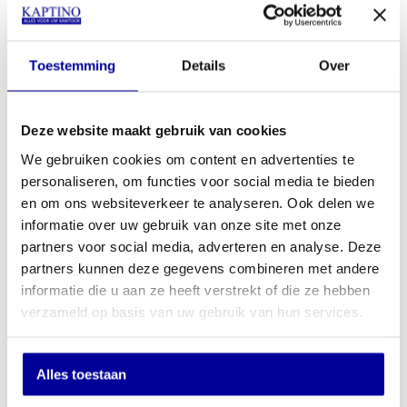
Kersen
Delano
Logan
Robson
Toestemming
Details
Over
Deze website maakt gebruik van cookies
Patara eiken
Endulus
Natuur eiken
eiken
We gebruiken cookies om content en advertenties te
personaliseren, om functies voor social media te bieden
en om ons websiteverkeer te analyseren. Ook delen we
€
729,00
informatie over uw gebruik van onze site met onze
partners voor social media, adverteren en analyse. Deze
In mijn winkelwagen
partners kunnen deze gegevens combineren met andere
informatie die u aan ze heeft verstrekt of die ze hebben
Offerte aanvragen
verzameld op basis van uw gebruik van hun services.
Op verlanglijstje
Alles toestaan
Productinformatie