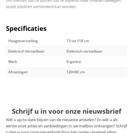
om mensen aan te sporen dat ze blijvend meer moeten bewegen,
zodat stilzitten verminderd kan worden.
Specificaties
Hoogteverstelling
73 tot 118 cm
Elektrisch Verstelbaar
Elektrisch verstelbaar
Merk
Ergonice
Afmetingen
120×80 cm
Schrijf u in voor onze nieuwsbrief
Wilt u up-to-date blijven van de nieuwste artikelen? En wilt u als
eerste onze acties en aanbiedingen in uw mailbox ontvangen? Schrijf
u dan in voor onze nieuwsbrief door hier onder uw email adres