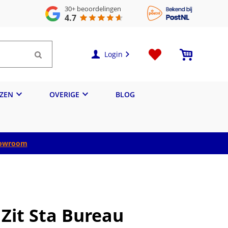
30+
beoordelingen
4.7
Login
IZEN
OVERIGE
BLOG
owroom
 Zit Sta Bureau