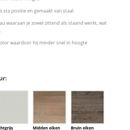
ls sta positie en gemaakt van staal.
reau waaraan je zowel zittend als staand werkt, wat
.
otor waardoor hij minder snel in hoogte
ur:
chtgrijs
Midden eiken
Bruin eiken