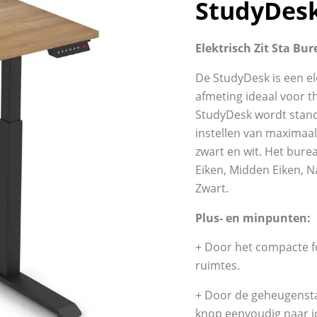
StudyDesk
Elektrisch Zit Sta B
De StudyDesk is een el
afmeting ideaal voor th
StudyDesk wordt stand
instellen van maximaal
zwart en wit. Het bureau
Eiken, Midden Eiken, Na
Zwart.
Plus- en minpunten:
+ Door het compacte fo
ruimtes.
+ Door de geheugensta
knop eenvoudig naar j