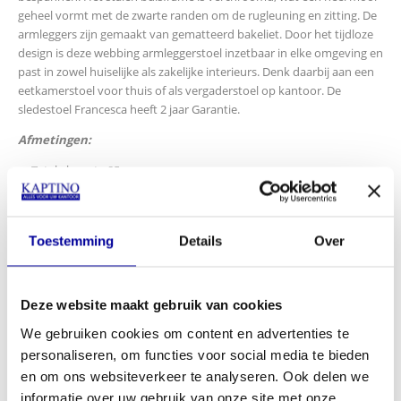
geheel vormt met de zwarte randen om de rugleuning en zitting. De
armleggers zijn gemaakt van gematteerd bakeliet. Door het tijdloze
design is deze webbing armleggerstoel inzetbaar in elke omgeving en
past in zowel huiselijke als zakelijke interieurs. Denk daarbij aan een
eetkamerstoel voor thuis of als vergaderstoel op kantoor. De
sledestoel Francesca heeft 2 jaar Garantie.
Afmetingen:
Totale hoogte 85 cm
Totale breedte 59 cm
Totale diepte 50 cm
#eetkamerstoelvintage #eetkamerstoelbauhaus
Toestemming
Details
Over
#sledestoelbauhaus #eetkamerstoelfrancesca #thonet
#eetkamerstoelthonet #sledestoelthonet #thonets64
INCL BTW:
€
229,00
Deze website maakt gebruik van cookies
EX BTW:
€
189,26
We gebruiken cookies om content en advertenties te
personaliseren, om functies voor social media te bieden
In mijn winkelwagen
en om ons websiteverkeer te analyseren. Ook delen we
informatie over uw gebruik van onze site met onze