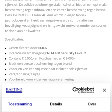
cijferslot. De solide rechthoekige stalen schoten bieden een optimale
bescherming tegen inbraak en een eerste bescherming tegen brand.
Deze De Raat DRS Global 4E kluis wordt in eigen fabriek
geproduceerd en heeft een ongeëvenaarde combinatie van
beveiliging, veelzijdigheid en lichtgewicht ontwerp zonder concessies
te doen aan de kwaliteit!
Specificaties:
Gecertificeerd door
ECB-S
Indicatie waardeberging
EN 14 450 Security Level 2
Contant € 5.000,- en Kostbaarheden € 9.000,-
Biedt een eerste bescherming tegen brand
Voorzien van een vrij instelbaar elektronisch cijferslot.
Vergrendeling 3 zijdig
Voorbereid voor vloer- en muurverankering
Afm. uitwendig 625 x 435 x 375 mm HxBxD*
Afm. inwendig 575 x 376 x 295 mm HxBxD
Gewicht 49 kg
Legbord: 2
Toestemming
Details
Over
Inhoud in liters: 64
Kleur RAL 7024 Antraciet