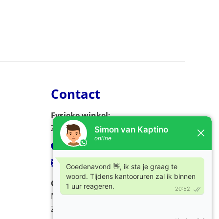
Contact
Fysieke winkel:
Zijlweg 53, 2013 DC Haarlem
023-5326966
verkoop@kaptino.nl
Openingstijden:
Ma - Vr / 09.00 - 17.00
Za / 10.00 - 17.00