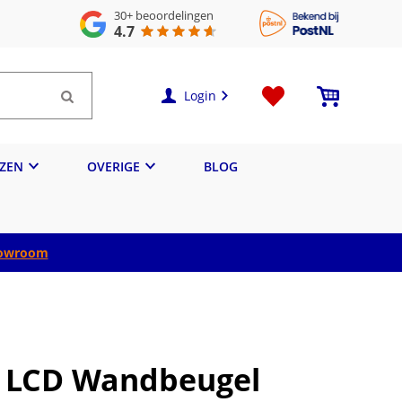
30+
beoordelingen
4.7
Login
IZEN
OVERIGE
BLOG
owroom
5 LCD Wandbeugel