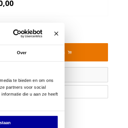
0,00
In mijn winkelwagen
Over
Offerte aanvragen
 media te bieden en om ons
ze partners voor social
Op verlanglijstje
nformatie die u aan ze heeft
estaan