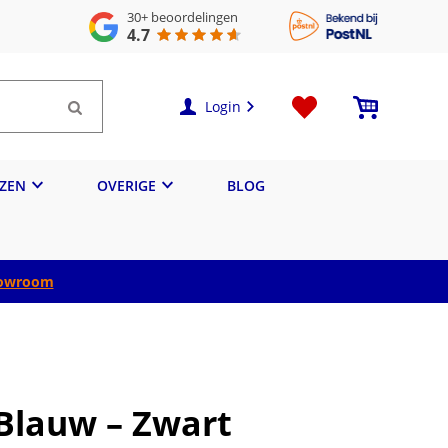
30+
beoordelingen
4.7
Login
IZEN
OVERIGE
BLOG
owroom
Blauw – Zwart