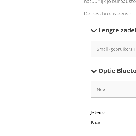
natuurlijk je bureausto
De deskbike is eenvoud
Lengte zadel
Optie Blueto
Je keuze:
Nee