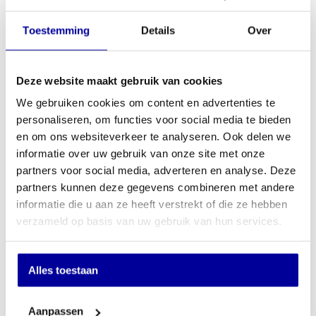
Blikveld 10 m
INCL BTW:
€
114,95
Toestemming
Details
Over
EX BTW:
€
95,00
In mijn winkelwagen
Deze website maakt gebruik van cookies
We gebruiken cookies om content en advertenties te
Offerte aanvragen
personaliseren, om functies voor social media te bieden
en om ons websiteverkeer te analyseren. Ook delen we
Op verlanglijstje
informatie over uw gebruik van onze site met onze
partners voor social media, adverteren en analyse. Deze
partners kunnen deze gegevens combineren met andere
informatie die u aan ze heeft verstrekt of die ze hebben
Schrijf u in voor onze nieuwsbrief
verzameld op basis van uw gebruik van hun services.
Wilt u up-to-date blijven van de nieuwste artikelen? En wilt u als
eerste onze acties en aanbiedingen in uw mailbox ontvangen? Schrijf
Alles toestaan
u dan in voor onze nieuwsbrief door hier onder uw email adres
achter te laten.
Aanpassen