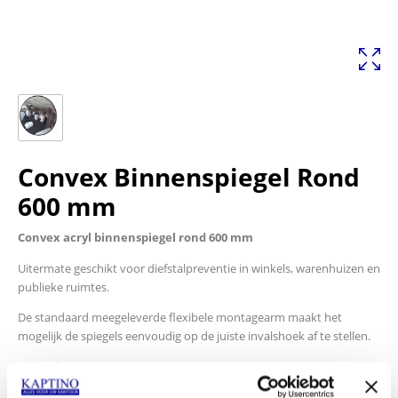
Convex Binnenspiegel Rond
600 mm
Convex acryl binnenspiegel rond 600 mm
Uitermate geschikt voor diefstalpreventie in winkels, warenhuizen en
publieke ruimtes.
De standaard meegeleverde flexibele montagearm maakt het
mogelijk de spiegels eenvoudig op de juiste invalshoek af te stellen.
Rond
Afmetingen: 600 mm