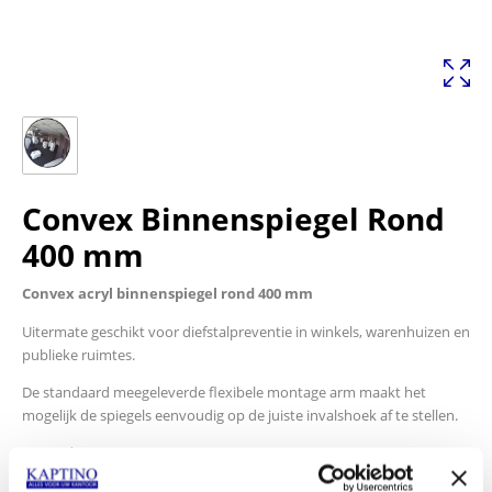
Convex Binnenspiegel Rond
400 mm
Convex acryl binnenspiegel rond 400 mm
Uitermate geschikt voor diefstalpreventie in winkels, warenhuizen en
publieke ruimtes.
De standaard meegeleverde flexibele montage arm maakt het
mogelijk de spiegels eenvoudig op de juiste invalshoek af te stellen.
Rond
Afmetingen: 400 mm