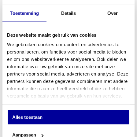
Blikveld 7 m
INCL BTW:
€
77,95
Toestemming
Details
Over
EX BTW:
€
64,42
In mijn winkelwagen
Deze website maakt gebruik van cookies
We gebruiken cookies om content en advertenties te
Offerte aanvragen
personaliseren, om functies voor social media te bieden
en om ons websiteverkeer te analyseren. Ook delen we
Op verlanglijstje
informatie over uw gebruik van onze site met onze
partners voor social media, adverteren en analyse. Deze
partners kunnen deze gegevens combineren met andere
informatie die u aan ze heeft verstrekt of die ze hebben
Schrijf u in voor onze nieuwsbrief
verzameld op basis van uw gebruik van hun services.
Wilt u up-to-date blijven van de nieuwste artikelen? En wilt u als
eerste onze acties en aanbiedingen in uw mailbox ontvangen? Schrijf
Alles toestaan
u dan in voor onze nieuwsbrief door hier onder uw email adres
achter te laten.
Aanpassen