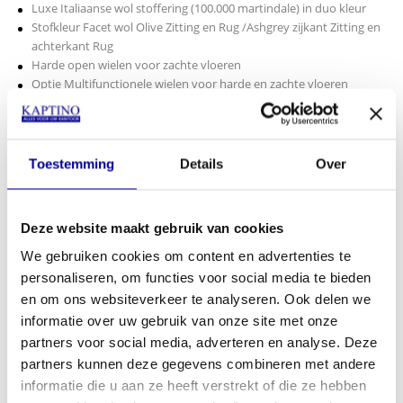
Luxe Italiaanse wol stoffering (100.000 martindale) in duo kleur
Stofkleur Facet wol Olive Zitting en Rug /Ashgrey zijkant Zitting en
achterkant Rug
Harde open wielen voor zachte vloeren
Optie Multifunctionele wielen voor harde en zachte vloeren
Aluminium gepolijst onderstel
Optioneel mechaniek in combinatie met onafhankelijke
rugverstelling 8 graden :
Toestemming
Details
Over
Tension met slingerverstelling en belastbaar tot 120 kg
Epron RV met Quick verstelling en belastbaar tot 160 kg
Garantie en Service:
Deze website maakt gebruik van cookies
15 jaar Full Service garantie
We gebruiken cookies om content en advertenties te
50 jaar garantie op Therapod rugkap
personaliseren, om functies voor social media te bieden
€ 50,00 End of Life Circle vergoeding
en om ons websiteverkeer te analyseren. Ook delen we
Download gebruiksaanwijzing
informatie over uw gebruik van onze site met onze
partners voor social media, adverteren en analyse. Deze
partners kunnen deze gegevens combineren met andere
Lees meer
informatie die u aan ze heeft verstrekt of die ze hebben