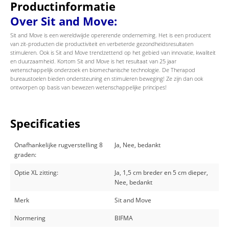
Productinformatie
Over Sit and Move:
Sit and Move is een wereldwijde opererende onderneming. Het is een producent
van zit-producten die productiviteit en verbeterde gezondheidsresultaten
stimuleren. Ook is Sit and Move trendzettend op het gebied van innovatie, kwaliteit
en duurzaamheid. Kortom Sit and Move is het resultaat van 25 jaar
wetenschappelijk onderzoek en biomechanische technologie. De Therapod
bureaustoelen bieden ondersteuning en stimuleren beweging! Ze zijn dan ook
ontworpen op basis van bewezen wetenschappelijke principes!
Specificaties
Onafhankelijke rugverstelling 8
Ja, Nee, bedankt
graden:
Optie XL zitting:
Ja, 1,5 cm breder en 5 cm dieper,
Nee, bedankt
Merk
Sit and Move
Normering
BIFMA