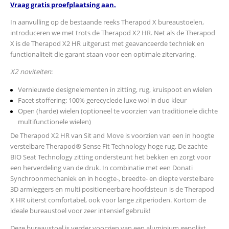
Vraag gratis proefplaatsing aan.
In aanvulling op de bestaande reeks Therapod X bureaustoelen,
introduceren we met trots de Therapod X2 HR. Net als de Therapod
X is de Therapod X2 HR uitgerust met geavanceerde techniek en
functionaliteit die garant staan voor een optimale zitervaring.
X2 noviteiten
:
Vernieuwde designelementen in zitting, rug, kruispoot en wielen
Facet stoffering: 100% gerecyclede luxe wol in duo kleur
Open (harde) wielen (optioneel te voorzien van traditionele dichte
multifunctionele wielen)
De Therapod X2 HR van Sit and Move is voorzien van een in hoogte
verstelbare Therapod® Sense Fit Technology hoge rug. De zachte
BIO Seat Technology zitting ondersteunt het bekken en zorgt voor
een herverdeling van de druk. In combinatie met een Donati
Synchroonmechaniek en in hoogte-, breedte- en diepte verstelbare
3D armleggers en multi positioneerbare hoofdsteun is de Therapod
X HR uiterst comfortabel, ook voor lange zitperioden. Kortom de
ideale bureaustoel voor zeer intensief gebruik!
Deze bureaustoel is verder voorzien van een aluminium gepolijst