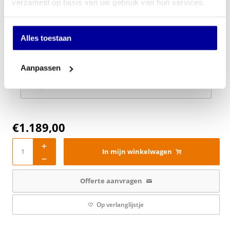
verzameld op basis van uw gebruik van hun services.
Onafhankelijke rugverstelling 8 graden:
Alles toestaan
Optie XL zitting:
Aanpassen
€
1.189,00
In mijn winkelwagen
Offerte aanvragen
Op verlanglijstje