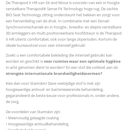
De Therapod X HR van Sit and Move is voorzien van een in hoogte
verstelbare Therapod® Sense Fit Technology hoge rug. De zachte
BIO Seat Technology zitting ondersteunt het bekken en zorgt voor
een herverdeling van de druk. In combinatie met een Donati
Synchroonmechaniek en in hoogte-, breedte- en diepte verstelbare
3D armleggers en multi positioneerbare hoofdsteun is de Therapod
X HR uiterst comfortabel, ook voor lange zitperioden. Kortom de
ideale bureaustoel voor zeer intensief gebruik!
Zoekt u een comfortabele bekleding die intensief gebruikt kan
worden en geschikt is
voor ruimtes waar een optimale hygiëne
in acht genomen dient te worden? En een stof die voldoet aan de
strengste internationale brandveiligheidsnormen?
Kies dan voor Stamskin! Deze veelzijdige stof is met zijn
hoogwaardige antivuil- en bacteriewerende behandeling,
gegarandeerd de beste keuze voor professionals in, onder andere,
de zorg.
De voordelen van Stamskin zijn:
• Meervoudig gelaagde coating
• Hoogwaardige antivuilbehandeling
• Comfortabel & soepel