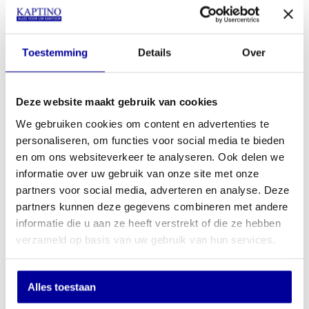
Stoffering
Stamskin
Zwart
Donati D109 mechaniek met automatische gewichtsregeling
Schuifzitting 6 cm instelbaar
In hoogte-, breedte- en diepte verstelbare 3D armleggers met
Toestemming
Details
Over
zachte opdek
Hoofdsteun multi positioneerbaar
Twee fasen gaslift
Deze website maakt gebruik van cookies
Multifunctionele wielen voor harde en zachte vloeren
Aluminium gepolijst onderstel
We gebruiken cookies om content en advertenties te
Garantie en Service:
personaliseren, om functies voor social media te bieden
en om ons websiteverkeer te analyseren. Ook delen we
15 jaar Full Service garantie
informatie over uw gebruik van onze site met onze
50 jaar garantie op Therapod rugkap
€ 50,00 End of Life Circle vergoeding
partners voor social media, adverteren en analyse. Deze
partners kunnen deze gegevens combineren met andere
Download gebruiksaanwijzing
informatie die u aan ze heeft verstrekt of die ze hebben
Download afmetingen
verzameld op basis van uw gebruik van hun services.
Download samenstelling Therapod X HR
Lees meer
Onafhankelijke rugverstelling 8 graden:
Alles toestaan