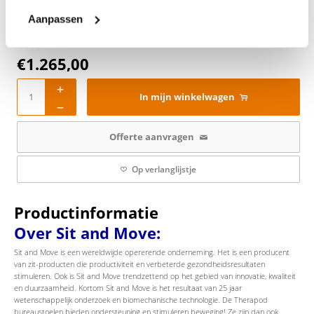
Aanpassen
€
1.265,00
In mijn winkelwagen
Offerte aanvragen
Op verlanglijstje
Productinformatie
Over Sit and Move:
Sit and Move is een wereldwijde opererende onderneming. Het is een producent
van zit-producten die productiviteit en verbeterde gezondheidsresultaten
stimuleren. Ook is Sit and Move trendzettend op het gebied van innovatie, kwaliteit
en duurzaamheid. Kortom Sit and Move is het resultaat van 25 jaar
wetenschappelijk onderzoek en biomechanische technologie. De Therapod
bureaustoelen bieden ondersteuning en stimuleren beweging! Ze zijn dan ook