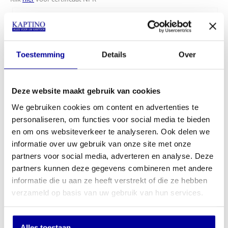
Optie onderstel:
Toestemming
Details
Over
Optie lendesteun verstelbaar:
Deze website maakt gebruik van cookies
We gebruiken cookies om content en advertenties te
personaliseren, om functies voor social media te bieden
en om ons websiteverkeer te analyseren. Ook delen we
€
459,00
informatie over uw gebruik van onze site met onze
€
519,00
partners voor social media, adverteren en analyse. Deze
In mijn winkelwagen
partners kunnen deze gegevens combineren met andere
informatie die u aan ze heeft verstrekt of die ze hebben
verzameld op basis van uw gebruik van hun services.
Offerte aanvragen
Op verlanglijstje
Alles toestaan