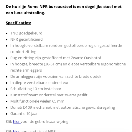
De huislijn Rome NPR bureaustoel is een degelijke stoel met
een luxe uitstraling.
Specificaties:
TNO goedgekeurd
NPR gecertificeerd
In hoogte verstelbare rondom gestoffeerde rug en gestoffeerde
comfort zitting
Rug en zitting zijn gestoffeerd met Zwarte Oasis stof
In hoogte, breedte (36-51 cm) en diepte verstelbare ergonomische
rechte armleggers
De armleggers zijn voorzien van zachte brede opdek
In diepte verstelbare lendensteun
Schuifzitting 10 cm instelbaar
Kunststof zwart onderstel met zwarte gaslift
Multifunctionele wielen 65 mm
Donati D109 mechaniek met automatische gewichtsregeling
Garantie 10 jaar
Klik
hier
voor de gebruiksaanwijzing.
Klik
hier
voor certificaat NPR