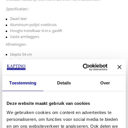
Specificaties:
:
Zwart leer
Aluminium polijst voetkruis
Hoogte instelbaar d.m.v. gaslift
Vaste armleggers
Afmetingen:
Diepte 54 cm
Breedte 66 cm
Hoogte 83 - 91 cm
Zithoogte 42 - 50 cm
Armlegger hoogte 63 - 71 cm
Toestemming
Details
Over
INCL BTW:
€
289,00
EX BTW:
€
238,84
Deze website maakt gebruik van cookies
In mijn winkelwagen
We gebruiken cookies om content en advertenties te
personaliseren, om functies voor social media te bieden
Offerte aanvragen
en om ons websiteverkeer te analyseren. Ook delen we