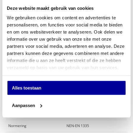
Synchroon mechaniek
Donati D109
Deze website maakt gebruik van cookies
Gewichtsregeling
Zitdiepteverstelling d.m.v. verschuifbare zitting
We gebruiken cookies om content en advertenties te
In hoogte verstelbare rugleuning
personaliseren, om functies voor social media te bieden
Verstelbare lendensteun
en om ons websiteverkeer te analyseren. Ook delen we
In hoogte verstelbare armleggers met zachte opdek
informatie over uw gebruik van onze site met onze
Aluminium gepolijst voetenkruis
Multifunctionele wielen, geschikt voor harde en zachte vloeren
partners voor social media, adverteren en analyse. Deze
Slijtvaste bekleding, 98000 Martindale
partners kunnen deze gegevens combineren met andere
5 Jaar Garantie!
informatie die u aan ze heeft verstrekt of die ze hebben
Leverbaar in de kleur: Zwart.
verzameld op basis van uw gebruik van hun services.
Milieuvriendelijk, 98% recyclebaar
Alles toestaan
Specificaties
Aanpassen
Merk
Huislijn
Keuze stoffering
Stof
Normering
NEN-EN 1335