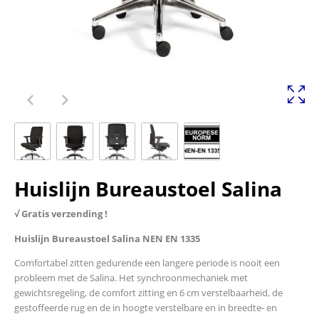
Huislijn Bureaustoel Salina
√ Gratis verzending !
Huislijn Bureaustoel Salina NEN EN 1335
Comfortabel zitten gedurende een langere periode is nooit een
probleem met de Salina. Het synchroonmechaniek met
gewichtsregeling, de comfort zitting en 6 cm verstelbaarheid, de
gestoffeerde rug en de in hoogte verstelbare en in breedte- en