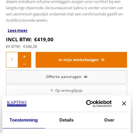
diepte instelbare schuine armleggers zorgen voor comfort bij een
langdurige zitperiode. De bureaustoel Salina is verder voorzien van
een aluminium gepolijst onderstel met een verchroomde gaslift en
multifunctionele wielen.
Lees meer
INCL BTW:
€
419,00
EX BTW:
€
346,28
In mijn winkelwagen
Offerte aanvragen
Op verlanglijstje
Productinformatie
Kenmerken:
Toestemming
Details
Over
Conform NEN EN 1335
Luxe vlakstoffering op zitting en rugleuning Kleur Zwart