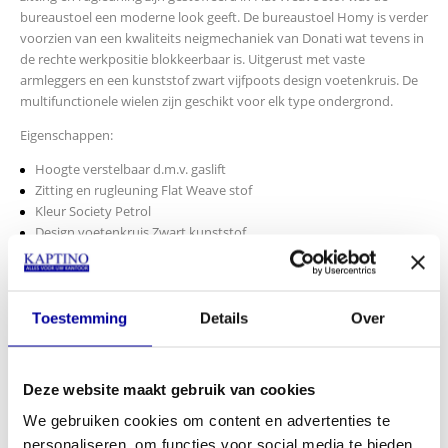
bureaustoel een moderne look geeft. De bureaustoel Homy is verder
voorzien van een kwaliteits neigmechaniek van Donati wat tevens in
de rechte werkpositie blokkeerbaar is. Uitgerust met vaste
armleggers en een kunststof zwart vijfpoots design voetenkruis. De
multifunctionele wielen zijn geschikt voor elk type ondergrond.
Eigenschappen:
Hoogte verstelbaar d.m.v. gaslift
Zitting en rugleuning Flat Weave stof
Kleur Society Petrol
Design voetenkruis Zwart kunststof
Wielen multifunctioneel Ø 60 mm
Garantie 2 jaar
Art.Nr. 3002070
Toestemming
Details
Over
Afmetingen:
Hoogte: 79-92 cm
Zithoogte: 42-55 cm
Deze website maakt gebruik van cookies
Breedte: 57 cm
We gebruiken cookies om content en advertenties te
INCL BTW:
€
299,00
personaliseren, om functies voor social media te bieden