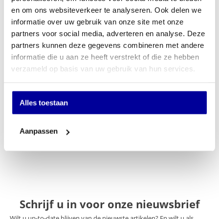
EX BTW:
€
247,11
en om ons websiteverkeer te analyseren. Ook delen we
informatie over uw gebruik van onze site met onze
In mijn winkelwagen
partners voor social media, adverteren en analyse. Deze
partners kunnen deze gegevens combineren met andere
Offerte aanvragen
informatie die u aan ze heeft verstrekt of die ze hebben
verzameld op basis van uw gebruik van hun services.
Op verlanglijstje
Specificaties
Alles toestaan
Merk
Sit-On
Aanpassen
Keuze stoffering
Stof
Schrijf u in voor onze nieuwsbrief
Wilt u up-to-date blijven van de nieuwste artikelen? En wilt u als