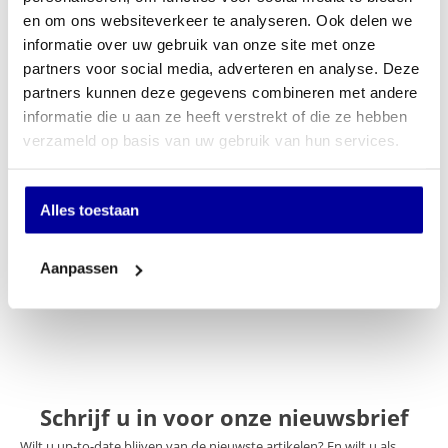
EX BTW:
€
247,11
en om ons websiteverkeer te analyseren. Ook delen we
informatie over uw gebruik van onze site met onze
In mijn winkelwagen
partners voor social media, adverteren en analyse. Deze
partners kunnen deze gegevens combineren met andere
Offerte aanvragen
informatie die u aan ze heeft verstrekt of die ze hebben
verzameld op basis van uw gebruik van hun services.
Op verlanglijstje
Specificaties
Alles toestaan
Merk
Sit-On
Aanpassen
Keuze stoffering
Velours
Schrijf u in voor onze nieuwsbrief
Wilt u up-to-date blijven van de nieuwste artikelen? En wilt u als