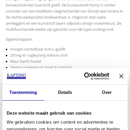
bureaustoel een luxe look geeft. De bureaustoel Homy is verder
voorzien van een kwaliteits neigmechaniek van Donati wat tevens in
de rechte werkpositie blokkeerbaar is. Uitgerust met vaste
armleggers en een kunststof zwart vijfpoots design voetenkruis. De
multifunctionele wielen zijn geschikt voor elk type ondergrond.
Eigenschappen:
Hoogte verstelbaar d.m.v. gaslift
Zitting en rugleuning Velours stof
Kleur Earth Forest
Design voetenkruis Zwart kunststof
Wielen multifunctioneel Ø 60 mm
Garantie 2 jaar
Art.Nr. 3002067
Toestemming
Details
Over
Afmetingen:
Hoogte: 79-92 cm
Zithoogte: 42-55 cm
Deze website maakt gebruik van cookies
Breedte: 57 cm
We gebruiken cookies om content en advertenties te
INCL BTW:
€
299,00
personaliseren, om functies voor social media te bieden