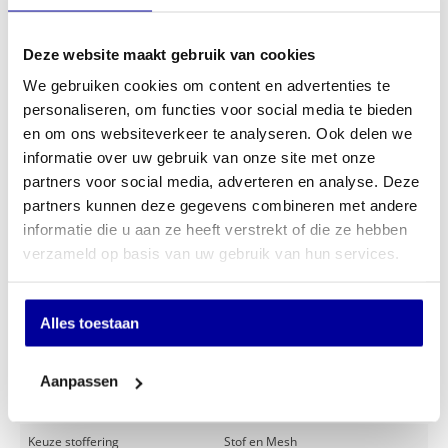
Zwarte gaslift 140 mm
Kunststof zwart design onderstel (FG-320)
Harde geremde wielen 60 mm
Deze website maakt gebruik van cookies
5 jaar garantie
We gebruiken cookies om content en advertenties te
Download gebruiksaanwijzing
Download afmetingen
personaliseren, om functies voor social media te bieden
en om ons websiteverkeer te analyseren. Ook delen we
INCL BTW:
€
289,00
informatie over uw gebruik van onze site met onze
EX BTW:
€
238,84
partners voor social media, adverteren en analyse. Deze
partners kunnen deze gegevens combineren met andere
In mijn winkelwagen
informatie die u aan ze heeft verstrekt of die ze hebben
verzameld op basis van uw gebruik van hun services.
Offerte aanvragen
Op verlanglijstje
Alles toestaan
Specificaties
Aanpassen
Merk
Huislijn
Keuze stoffering
Stof en Mesh