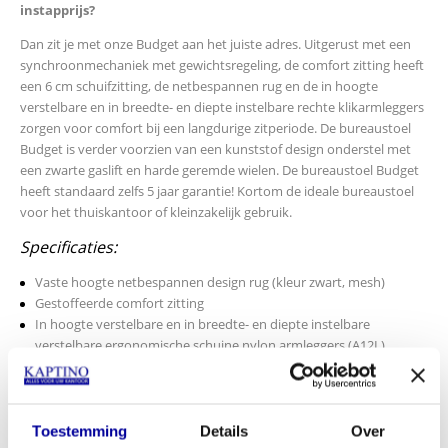
instapprijs?
Dan zit je met onze Budget aan het juiste adres. Uitgerust met een
synchroonmechaniek met gewichtsregeling, de comfort zitting heeft
een 6 cm schuifzitting, de netbespannen rug en de in hoogte
verstelbare en in breedte- en diepte instelbare rechte klikarmleggers
zorgen voor comfort bij een langdurige zitperiode. De bureaustoel
Budget is verder voorzien van een kunststof design onderstel met
een zwarte gaslift en harde geremde wielen. De bureaustoel Budget
heeft standaard zelfs 5 jaar garantie! Kortom de ideale bureaustoel
voor het thuiskantoor of kleinzakelijk gebruik.
Specificaties:
Vaste hoogte netbespannen design rug (kleur zwart, mesh)
Gestoffeerde comfort zitting
In hoogte verstelbare en in breedte- en diepte instelbare
verstelbare ergonomische schuine nylon armleggers (A12L)
Armleggers voorzien van in diepte instelbare smalle PU opdek
(1815)
Synchroonmechaniek met gewichtsregeling (ZHT)
Schuifzitting 6 cm verstelbaar
Toestemming
Details
Over