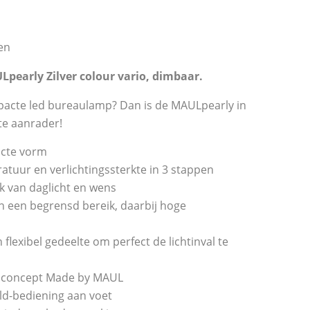
gen
early Zilver colour vario, dimbaar.
acte led bureaulamp? Dan is de MAULpearly in
hte aanrader!
acte vorm
ratuur en verlichtingssterkte in 3 stappen
jk van daglicht en wens
n een begrensd bereik, daarbij hoge
flexibel gedeelte om perfect de lichtinval te
dsconcept Made by MAUL
d-bediening aan voet