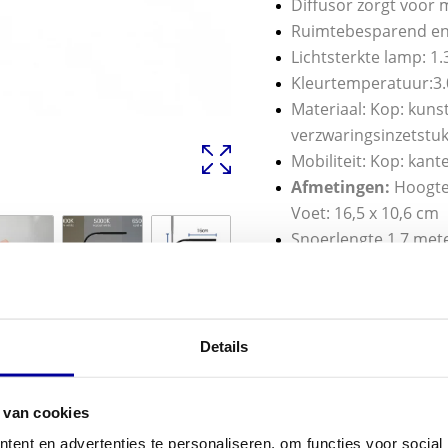
Diffusor zorgt voor
Ruimtebesparend e
Lichtsterkte lamp: 1
Kleurtemperatuur:3.00
Materiaal: Kop: kunsts
verzwaringsinzetstu
Mobiliteit: Kop: kant
Afmetingen:
Hoogte:
Voet: 16,5 x 10,6 cm
Snoerlengte 1,7 met
Kleur Zilver
Garantie 2 Jaar
Art.Nr. 8201795
Details
€
55,75
INCL BTW:
€
44,95
 van cookies
EX BTW:
€
37,15
ent en advertenties te personaliseren, om functies voor social