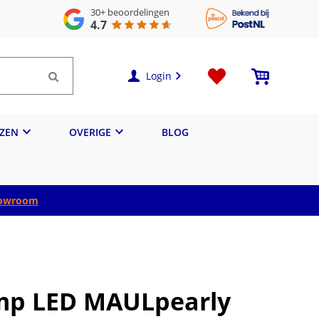
30+
beoordelingen
4.7
Login
IZEN
OVERIGE
BLOG
owroom
mp LED MAULpearly