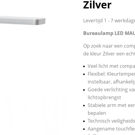
Zilver
Levertijd 1 - 7 werkda
Bureaulamp LED MAULp
Op zoek naar een comp
de kleur Zilver een ec
Veel licht met comp
Flexibel: Kleurtempe
instelbaar, afhankeli
Goede verlichting va
lichtopbrengst
Stabiele arm met een 
bepalen
Technisch veilighei
Aangename touchfiel