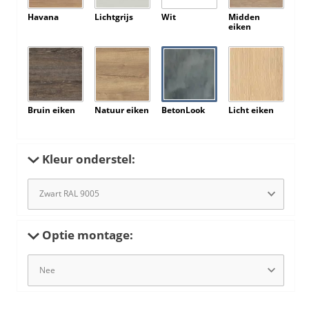
Havana
Lichtgrijs
Wit
Midden
eiken
Bruin eiken
Natuur eiken
BetonLook
Licht eiken
Kleur onderstel:
Optie montage: