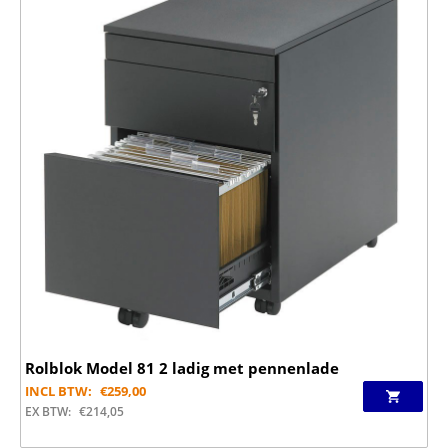
Rolblok Model 81 2 ladig met pennenlade
INCL BTW:
€
259,00
EX BTW:
€
214,05