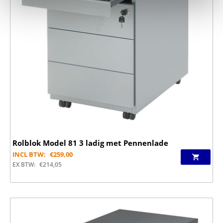
Rolblok Model 81 3 ladig met Pennenlade
INCL BTW:
€
259,00
EX BTW:
€
214,05